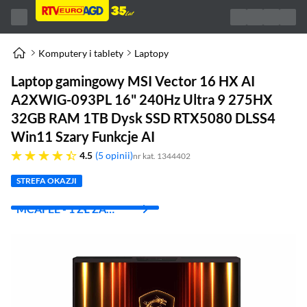
Komputery i tablety
Laptopy
Laptop gamingowy MSI Vector 16 HX AI
A2XWIG-093PL 16" 240Hz Ultra 9 275HX
32GB RAM 1TB Dysk SSD RTX5080 DLSS4
Win11 Szary Funkcje AI
4.5 gwiazdek
4.5
5 opinii
nr kat. 1344402
STREFA OKAZJI
MCAFEE - 1 ZŁ ZA
PIERWSZY MIES.