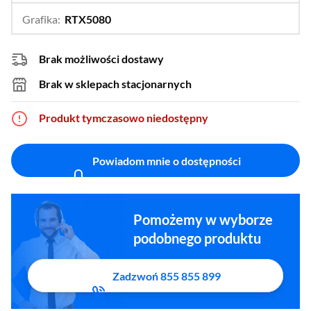
Grafika:
RTX5080
…
RTX5070Ti
Brak możliwości dostawy
Brak w sklepach stacjonarnych
Produkt tymczasowo niedostępny
Powiadom mnie o dostępności
Pomożemy w wyborze
podobnego produktu
Zadzwoń 855 855 899