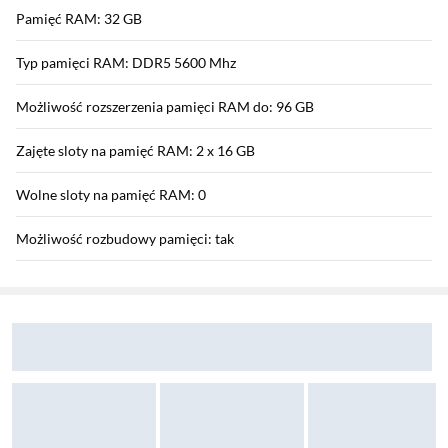
Pamięć RAM: 32 GB
Typ pamięci RAM: DDR5 5600 Mhz
Możliwość rozszerzenia pamięci RAM do: 96 GB
Zajęte sloty na pamięć RAM: 2 x 16 GB
Wolne sloty na pamięć RAM: 0
Możliwość rozbudowy pamięci: tak
Sekcja pominięta
Zostałeś przeniesiony do opinii
Zostałeś przeniesiony do pytań i odpowiedzi
Karta graficzna
Zintegrowany układ graficzny: Intel® UHD Graphics
Model dedykowanej karty graficznej: NVIDIA® GeForce RTX™
5080