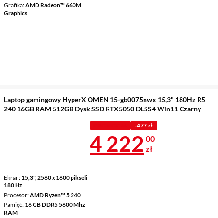
Grafika
AMD Radeon™ 660M
Graphics
Laptop gamingowy HyperX OMEN 15-gb0075nwx 15,3" 180Hz R5
240 16GB RAM 512GB Dysk SSD RTX5050 DLSS4 Win11 Czarny
PROMOCJA
-477 zł
Cena 4 222 z
4 222
00
zł
Ekran
15,3", 2560 x 1600 pikseli
180 Hz
Procesor
AMD Ryzen™ 5 240
Pamięć
16 GB DDR5 5600 Mhz
RAM