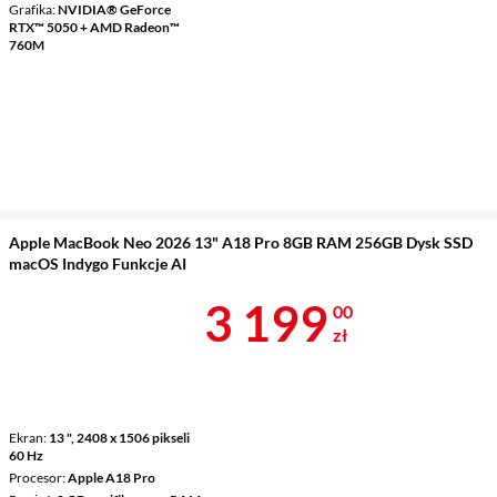
Grafika
NVIDIA® GeForce
RTX™ 5050 + AMD Radeon™
760M
Apple MacBook Neo 2026 13" A18 Pro 8GB RAM 256GB Dysk SSD
macOS Indygo Funkcje AI
Cena 3 199 z
3 199
00
zł
Ekran
13 ", 2408 x 1506 pikseli
60 Hz
Procesor
Apple A18 Pro