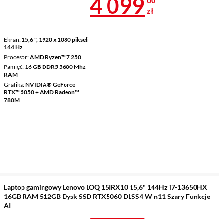
Cena 4 099 z
4 099
00
zł
Ekran
15,6 ", 1920 x 1080 pikseli
144 Hz
Procesor
AMD Ryzen™ 7 250
Pamięć
16 GB DDR5 5600 Mhz
RAM
Grafika
NVIDIA® GeForce
RTX™ 5050 + AMD Radeon™
780M
Laptop gamingowy Lenovo LOQ 15IRX10 15,6" 144Hz i7-13650HX
16GB RAM 512GB Dysk SSD RTX5060 DLSS4 Win11 Szary Funkcje
AI