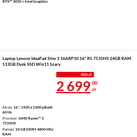
RTX™ 3050 + Intel Graphics
Laptop Lenovo IdeaPad Slim 3 16ARP10 16" R5 7535HS 24GB RAM
512GB Dysk SSD Win11 Szary
Z KODEM
-800 zł
Cena 2 699 z
2 699
00
zł
Ekran
16 ", 1920 x 1200 pikseli
60 Hz
Procesor
AMD Ryzen™ 5
7535HS
Pamięć
24 GB DDR5 4800 Mhz
RAM