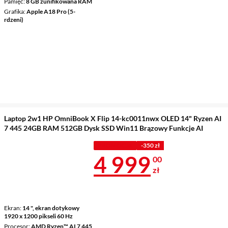
Pamięć
8 GB zunifikowana RAM
Grafika
Apple A18 Pro (5-
rdzeni)
Laptop 2w1 HP OmniBook X Flip 14-kc0011nwx OLED 14" Ryzen AI
7 445 24GB RAM 512GB Dysk SSD Win11 Brązowy Funkcje AI
PROMOCJA
-350 zł
Cena 4 999 z
4 999
00
zł
Ekran
14 ", ekran dotykowy
1920 x 1200 pikseli 60 Hz
Procesor
AMD Ryzen™ AI 7 445