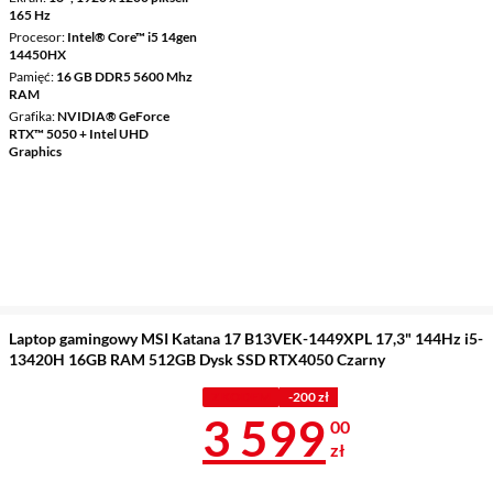
165 Hz
Procesor
Intel® Core™ i5 14gen
14450HX
Pamięć
16 GB DDR5 5600 Mhz
RAM
Grafika
NVIDIA® GeForce
RTX™ 5050 + Intel UHD
Graphics
Laptop gamingowy MSI Katana 17 B13VEK-1449XPL 17,3" 144Hz i5-
13420H 16GB RAM 512GB Dysk SSD RTX4050 Czarny
Z KODEM
-200 zł
Cena 3 599 z
3 599
00
zł