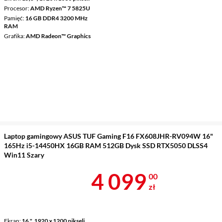
Procesor
AMD Ryzen™ 7 5825U
Pamięć
16 GB DDR4 3200 MHz
RAM
Grafika
AMD Radeon™ Graphics
Laptop gamingowy ASUS TUF Gaming F16 FX608JHR-RV094W 16"
165Hz i5-14450HX 16GB RAM 512GB Dysk SSD RTX5050 DLSS4
Win11 Szary
Cena 4 099 z
4 099
00
zł
Ekran
16 ", 1920 x 1200 pikseli