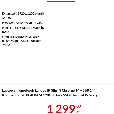
Ekran
16 ", 1920 x 1200 pikseli
144 Hz
Procesor
AMD Ryzen™ 7 260
Pamięć
16 GB DDR5 5600 Mhz
RAM
Grafika
NVIDIA® GeForce
RTX™ 5050 + AMD Radeon™
780M
Laptop chromebook Lenovo IP Slim 3 Chrome 14M868 14"
Kompanio 520 8GB RAM 128GB Dysk SSD ChromeOS Szary
Cena 1 299 z
1 299
00
zł