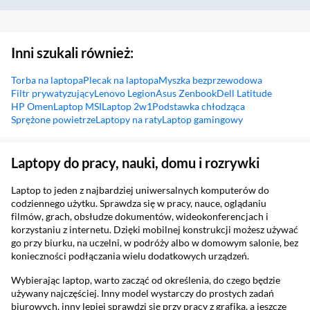
Inni szukali również:
Torba na laptopa
Plecak na laptopa
Myszka bezprzewodowa
Filtr prywatyzujący
Lenovo Legion
Asus Zenbook
Dell Latitude
HP Omen
Laptop MSI
Laptop 2w1
Podstawka chłodząca
Sprężone powietrze
Laptopy na raty
Laptop gamingowy
Sekcja pominięta
Laptopy do pracy, nauki, domu i rozrywki
Laptop to jeden z najbardziej uniwersalnych komputerów do
codziennego użytku. Sprawdza się w pracy, nauce, oglądaniu
filmów, grach, obsłudze dokumentów, wideokonferencjach i
korzystaniu z internetu. Dzięki mobilnej konstrukcji możesz używać
go przy biurku, na uczelni, w podróży albo w domowym salonie, bez
konieczności podłączania wielu dodatkowych urządzeń.
Wybierając laptop, warto zacząć od określenia, do czego będzie
używany najczęściej. Inny model wystarczy do prostych zadań
biurowych, inny lepiej sprawdzi się przy pracy z grafiką, a jeszcze