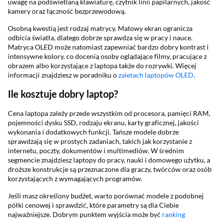
uwagę na podświetlaną klawiaturę, czytnik linii papilarnych, jakość
kamery oraz łączność bezprzewodową.
Osobną kwestią jest rodzaj matrycy. Matowy ekran ogranicza
odbicia światła, dlatego dobrze sprawdza się w pracy i nauce.
Matryca OLED może natomiast zapewniać bardzo dobry kontrast i
intensywne kolory, co docenią osoby oglądające filmy, pracujące z
obrazem albo korzystające z laptopa także do rozrywki. Więcej
informacji znajdziesz w poradniku o
zaletach laptopów OLED
.
Ile kosztuje dobry laptop?
Cena laptopa zależy przede wszystkim od procesora, pamięci RAM,
pojemności dysku SSD, rodzaju ekranu, karty graficznej, jakości
wykonania i dodatkowych funkcji. Tańsze modele dobrze
sprawdzają się w prostych zadaniach, takich jak korzystanie z
internetu, poczty, dokumentów i multimediów. W średnim
segmencie znajdziesz laptopy do pracy, nauki i domowego użytku, a
droższe konstrukcje są przeznaczone dla graczy, twórców oraz osób
korzystających z wymagających programów.
Jeśli masz określony budżet, warto porównać modele z podobnej
półki cenowej i sprawdzić, które parametry są dla Ciebie
najważniejsze. Dobrym punktem wyjścia może być
ranking