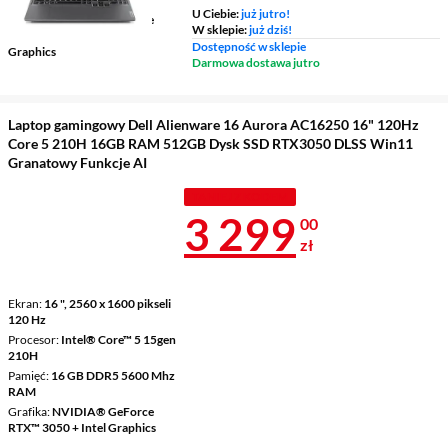
U Ciebie:
już jutro!
Grafika
NVIDIA® GeForce
W sklepie:
już dziś!
RTX™ 4050 + Intel UHD
Dostępność w sklepie
Graphics
Darmowa dostawa jutro
Laptop gamingowy Dell Alienware 16 Aurora AC16250 16" 120Hz
Core 5 210H 16GB RAM 512GB Dysk SSD RTX3050 DLSS Win11
Granatowy Funkcje AI
TANIEJ Z KODEM
Cena 3 299 z
3 299
00
zł
Ekran
16 ", 2560 x 1600 pikseli
120 Hz
Procesor
Intel® Core™ 5 15gen
210H
Pamięć
16 GB DDR5 5600 Mhz
RAM
Grafika
NVIDIA® GeForce
RTX™ 3050 + Intel Graphics