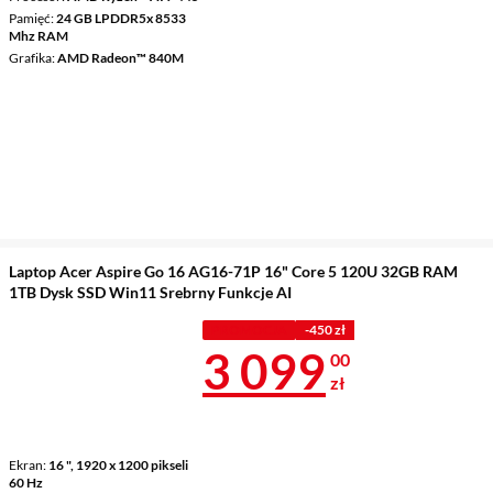
Pamięć
24 GB LPDDR5x 8533
Mhz RAM
Grafika
AMD Radeon™ 840M
Laptop Acer Aspire Go 16 AG16-71P 16" Core 5 120U 32GB RAM
1TB Dysk SSD Win11 Srebrny Funkcje AI
PROMOCJA
-450 zł
Cena 3 099 z
3 099
00
zł
Ekran
16 ", 1920 x 1200 pikseli
60 Hz