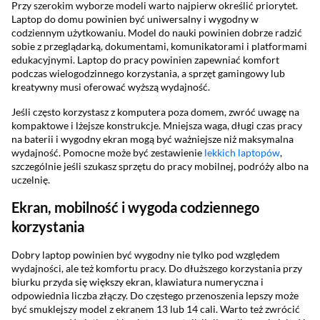
Przy szerokim wyborze modeli warto najpierw określić priorytet.
Laptop do domu powinien być uniwersalny i wygodny w
codziennym użytkowaniu. Model do nauki powinien dobrze radzić
sobie z przeglądarką, dokumentami, komunikatorami i platformami
edukacyjnymi. Laptop do pracy powinien zapewniać komfort
podczas wielogodzinnego korzystania, a sprzęt gamingowy lub
kreatywny musi oferować wyższą wydajność.
Jeśli często korzystasz z komputera poza domem, zwróć uwagę na
kompaktowe i lżejsze konstrukcje. Mniejsza waga, długi czas pracy
na baterii i wygodny ekran mogą być ważniejsze niż maksymalna
wydajność. Pomocne może być zestawienie
lekkich laptopów
,
szczególnie jeśli szukasz sprzętu do pracy mobilnej, podróży albo na
uczelnię.
Ekran, mobilność i wygoda codziennego
korzystania
Dobry laptop powinien być wygodny nie tylko pod względem
wydajności, ale też komfortu pracy. Do dłuższego korzystania przy
biurku przyda się większy ekran, klawiatura numeryczna i
odpowiednia liczba złączy. Do częstego przenoszenia lepszy może
być smuklejszy model z ekranem 13 lub 14 cali. Warto też zwrócić