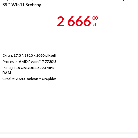
SSD Win11 Srebrny
Cena 2 666 z
2 666
00
zł
Ekran
17,3 ", 1920 x 1080 pikseli
Procesor
AMD Ryzen™ 7 7730U
Pamięć
16 GB DDR4 3200 MHz
RAM
Grafika
AMD Radeon™ Graphics