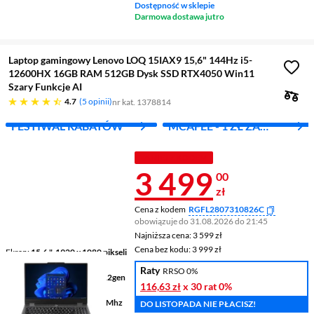
Dostępność w sklepie
Darmowa dostawa jutro
Laptop gamingowy Lenovo LOQ 15IAX9 15,6" 144Hz i5-
12600HX 16GB RAM 512GB Dysk SSD RTX4050 Win11
Szary Funkcje AI
4.7 gwiazdek
4.7
5 opinii
nr kat. 1378814
FESTIWAL RABATÓW
MCAFEE - 1 ZŁ ZA
PIERWSZY MIES.
TANIEJ Z KODEM
Cena 3 499 z
3 499
00
zł
Cena z kodem
RGFL2807310826C
obowiązuje do 31.08.2026 do 21:45
Najniższa cena: 3 599 zł
Najniższa cena:
3 599 zł
Cena bez kodu: 3 999 zł
Cena bez kodu:
3 999 zł
Ekran
15,6 ", 1920 x 1080 pikseli
144 Hz
Raty
RRSO 0%
Procesor
Intel® Core™ i5 12gen
116,63 zł
x 30 rat
0%
12600HX
Pamięć
16 GB DDR5 4800 Mhz
DO LISTOPADA NIE PŁACISZ!
RAM