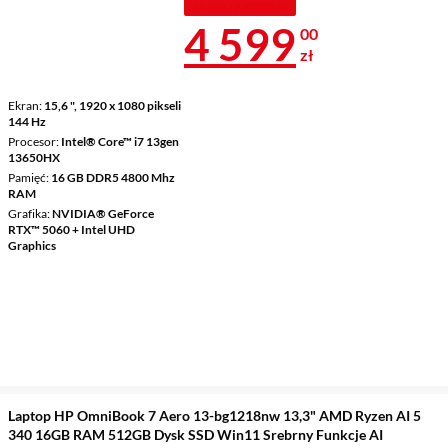
TANIEJ Z KODEM
Cena 4 599 z
4 599
00
zł
Ekran
15,6 ", 1920 x 1080 pikseli
144 Hz
Procesor
Intel® Core™ i7 13gen
13650HX
Pamięć
16 GB DDR5 4800 Mhz
RAM
Grafika
NVIDIA® GeForce
RTX™ 5060 + Intel UHD
Graphics
Laptop HP OmniBook 7 Aero 13-bg1218nw 13,3" AMD Ryzen AI 5
340 16GB RAM 512GB Dysk SSD Win11 Srebrny Funkcje AI