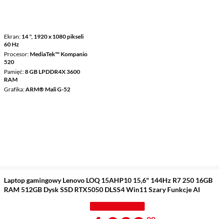
Ekran
14 ", 1920 x 1080 pikseli
60 Hz
Procesor
MediaTek™ Kompanio
520
Pamięć
8 GB LPDDR4X 3600
RAM
Grafika
ARM® Mali G-52
Laptop gamingowy Lenovo LOQ 15AHP10 15,6" 144Hz R7 250 16GB
RAM 512GB Dysk SSD RTX5050 DLSS4 Win11 Szary Funkcje AI
TANIEJ Z KODEM