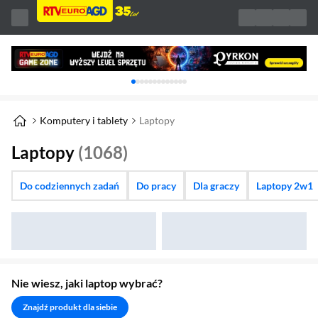
Karuzela z banerami, aktualny element 1 z 
Komputery i tablety
Laptopy
Laptopy
(1068)
Do codziennych zadań
Do pracy
Dla graczy
Laptopy 2w1
Nie wiesz, jaki laptop wybrać?
Znajdź produkt dla siebie