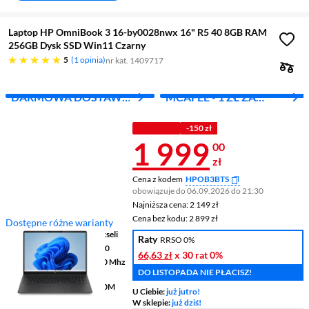
Laptop HP OmniBook 3 16-by0028nwx 16" R5 40 8GB RAM
256GB Dysk SSD Win11 Czarny
pięć gwiazdek
5
1 opinia
nr kat. 1409717
DARMOWA DOSTAWA
MCAFEE - 1 ZŁ ZA
Z INPOST
PIERWSZY MIES.
Z KODEM
-150 zł
Cena 1 999 z
1 999
00
zł
Cena z kodem
HPOB3BTS
obowiązuje do 06.09.2026 do 21:30
Najniższa cena: 2 149 zł
Najniższa cena:
2 149 zł
Cena bez kodu: 2 899 zł
Cena bez kodu:
2 899 zł
Dostępne różne warianty
Ekran
16 ", 1920 x 1200 pikseli
Raty
RRSO 0%
Procesor
AMD Ryzen™ 5 40
66,63 zł
x 30 rat
0%
Pamięć
8 GB LPDDR5 5500 Mhz
DO LISTOPADA NIE PŁACISZ!
RAM
Grafika
AMD Radeon™ 610M
U Ciebie:
już jutro!
Graphics
W sklepie:
już dziś!