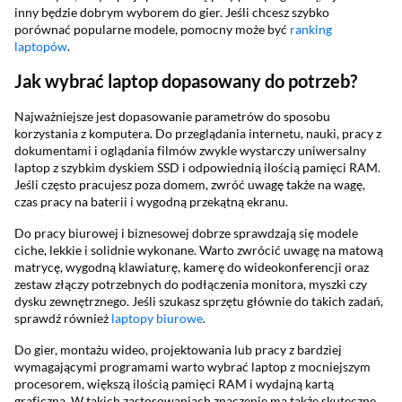
inny będzie dobrym wyborem do gier. Jeśli chcesz szybko
porównać popularne modele, pomocny może być
ranking
laptopów
.
Jak wybrać laptop dopasowany do potrzeb?
Najważniejsze jest dopasowanie parametrów do sposobu
korzystania z komputera. Do przeglądania internetu, nauki, pracy z
dokumentami i oglądania filmów zwykle wystarczy uniwersalny
laptop z szybkim dyskiem SSD i odpowiednią ilością pamięci RAM.
Jeśli często pracujesz poza domem, zwróć uwagę także na wagę,
czas pracy na baterii i wygodną przekątną ekranu.
Do pracy biurowej i biznesowej dobrze sprawdzają się modele
ciche, lekkie i solidnie wykonane. Warto zwrócić uwagę na matową
matrycę, wygodną klawiaturę, kamerę do wideokonferencji oraz
zestaw złączy potrzebnych do podłączenia monitora, myszki czy
dysku zewnętrznego. Jeśli szukasz sprzętu głównie do takich zadań,
sprawdź również
laptopy biurowe
.
Do gier, montażu wideo, projektowania lub pracy z bardziej
wymagającymi programami warto wybrać laptop z mocniejszym
procesorem, większą ilością pamięci RAM i wydajną kartą
graficzną. W takich zastosowaniach znaczenie ma także skuteczne