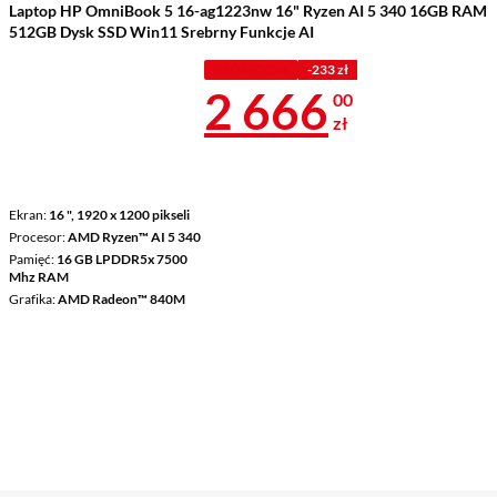
Laptop HP OmniBook 5 16-ag1223nw 16" Ryzen AI 5 340 16GB RAM
512GB Dysk SSD Win11 Srebrny Funkcje AI
PROMOCJA
-233 zł
Cena 2 666 z
2 666
00
zł
Ekran
16 ", 1920 x 1200 pikseli
Procesor
AMD Ryzen™ AI 5 340
Pamięć
16 GB LPDDR5x 7500
Mhz RAM
Grafika
AMD Radeon™ 840M