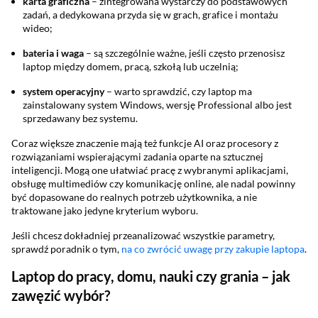
karta graficzna
– zintegrowana wystarczy do podstawowych
zadań, a dedykowana przyda się w grach, grafice i montażu
wideo;
bateria i waga
– są szczególnie ważne, jeśli często przenosisz
laptop między domem, pracą, szkołą lub uczelnią;
system operacyjny
– warto sprawdzić, czy laptop ma
zainstalowany system Windows, wersję Professional albo jest
sprzedawany bez systemu.
Coraz większe znaczenie mają też funkcje AI oraz procesory z
rozwiązaniami wspierającymi zadania oparte na sztucznej
inteligencji. Mogą one ułatwiać pracę z wybranymi aplikacjami,
obsługę multimediów czy komunikację online, ale nadal powinny
być dopasowane do realnych potrzeb użytkownika, a nie
traktowane jako jedyne kryterium wyboru.
Jeśli chcesz dokładniej przeanalizować wszystkie parametry,
sprawdź poradnik o tym,
na co zwrócić uwagę przy zakupie laptopa
.
Laptop do pracy, domu, nauki czy grania – jak
zawęzić wybór?