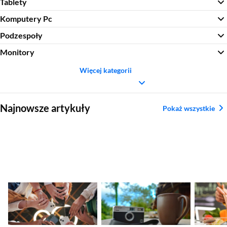
Tablety
Komputery Pc
Podzespoły
Monitory
Więcej kategorii
Sekcja pominięta
Najnowsze artykuły
Pokaż wszystkie
Nadchodzące
Ranking aparatów
Najleps
premiery smartfonów
kompaktowych.
tytanow
– kalendarz nowości
Najlepsze modele
2026
2026