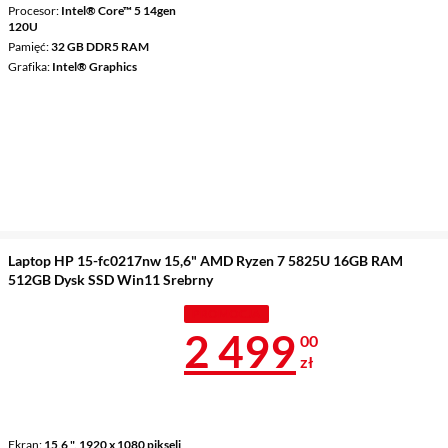
Procesor
Intel® Core™ 5 14gen
120U
Pamięć
32 GB DDR5 RAM
Grafika
Intel® Graphics
Laptop HP 15-fc0217nw 15,6" AMD Ryzen 7 5825U 16GB RAM
512GB Dysk SSD Win11 Srebrny
PROMOCJA
Cena 2 499 z
2 499
00
zł
Ekran
15,6 ", 1920 x 1080 pikseli