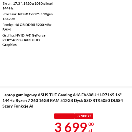
Ekran
17,3 ", 1920 x 1080 pikseli
144 Hz
Procesor
Intel® Core™ i5 13gen
13420H
Pamięć
16 GB DDR5 5200 Mhz
RAM
Grafika
NVIDIA® GeForce
RTX™ 4050 + Intel UHD
Graphics
Laptop gamingowy ASUS TUF Gaming A16 FA608UHI-R7165 16"
144Hz Ryzen 7 260 16GB RAM 512GB Dysk SSD RTX5050 DLSS4
Szary Funkcje AI
Z KODEM
-2 900 zł
Cena 3 699 z
3 699
00
zł