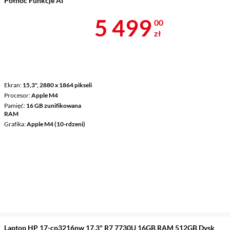
Północ Funkcje AI
Cena 5 499 z
5 499
00
zł
Ekran
15,3", 2880 x 1864 pikseli
Procesor
Apple M4
Pamięć
16 GB zunifikowana
RAM
Grafika
Apple M4 (10-rdzeni)
Laptop HP 17-cp3216nw 17,3" R7 7730U 16GB RAM 512GB Dysk