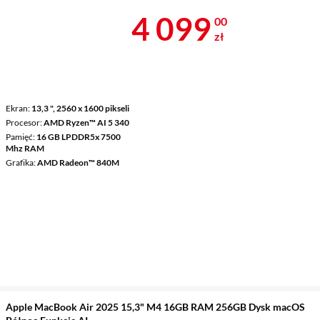
Cena 4 099 z
4 099
00
zł
Ekran
13,3 ", 2560 x 1600 pikseli
Procesor
AMD Ryzen™ AI 5 340
Pamięć
16 GB LPDDR5x 7500
Mhz RAM
Grafika
AMD Radeon™ 840M
Apple MacBook Air 2025 15,3" M4 16GB RAM 256GB Dysk macOS