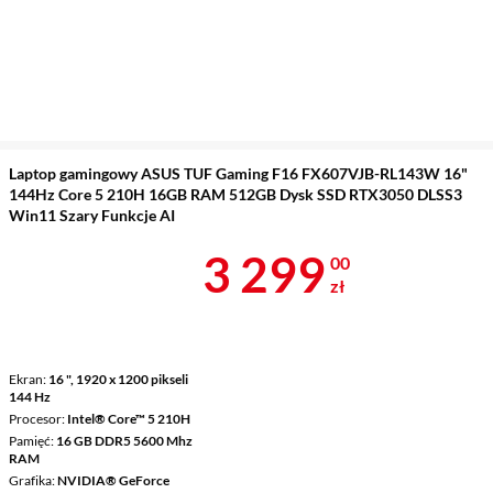
Laptop gamingowy ASUS TUF Gaming F16 FX607VJB-RL143W 16"
144Hz Core 5 210H 16GB RAM 512GB Dysk SSD RTX3050 DLSS3
Win11 Szary Funkcje AI
Cena 3 299 z
3 299
00
zł
Ekran
16 ", 1920 x 1200 pikseli
144 Hz
Procesor
Intel® Core™ 5 210H
Pamięć
16 GB DDR5 5600 Mhz
RAM
Grafika
NVIDIA® GeForce