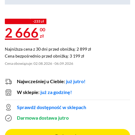
PROMOCJA
-233 zł
2 666
00
zł
Najniższa cena z 30 dni przed obniżką: 2 899 zł
Najniższa cena z 30 dni przed obniżką:
2 899 zł
Cena bezpośrednio przed obniżką: 3 199 zł
Cena bezpośrednio przed obniżką:
3 199 zł
Cena obowiązuje: 02.08.2026 - 06.09.2026
Najwcześniej u Ciebie:
już jutro!
W sklepie:
już za godzinę!
Sprawdź dostępność w sklepach
Darmowa dostawa
jutro