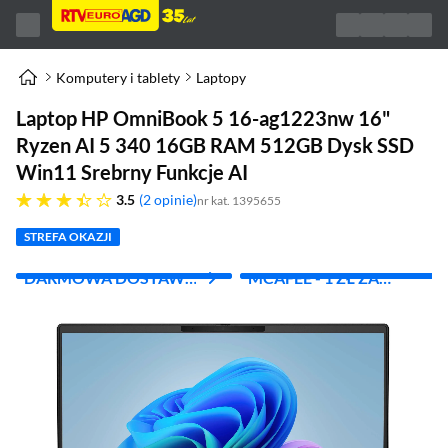
Komputery i tablety
Laptopy
Laptop HP OmniBook 5 16-ag1223nw 16"
Ryzen AI 5 340 16GB RAM 512GB Dysk SSD
Win11 Srebrny Funkcje AI
3.5 gwiazdek
3.5
2 opinie
nr kat. 1395655
STREFA OKAZJI
DARMOWA DOSTAWA
MCAFEE - 1 ZŁ ZA
Z INPOST
PIERWSZY MIES.