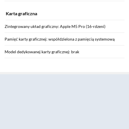
Karta graficzna
Zintegrowany układ graficzny: Apple M5 Pro (16-rdzeni)
Pamięć karty graficznej: współdzielona z pamięcią systemową
Model dedykowanej karty graficznej: brak
Sekcja pominięta
Dysk
Pojemność dysku SSD: 2 TB
Funkcje AI
Funkcje AI: tak
Technologie AI: Apple Intelligence