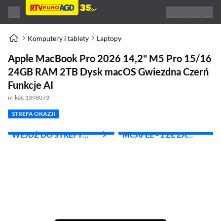
Komputery i tablety
Laptopy
Apple MacBook Pro 2026 14,2" M5 Pro 15/16
24GB RAM 2TB Dysk macOS Gwiezdna Czerń
Funkcje AI
nr kat. 1398073
STREFA OKAZJI
WEJDŹ DO STREFY
MCAFEE - 1 ZŁ ZA
APPLE
PIERWSZY MIES.