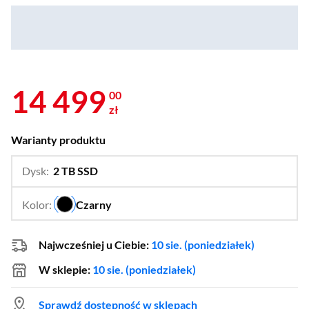
14 499
00
zł
Warianty produktu
Dysk:
2 TB SSD
…
1 TB SSD
Kolor:
Czarny
…
Najwcześniej u Ciebie:
10 sie. (poniedziałek)
W sklepie:
10 sie. (poniedziałek)
Sprawdź dostępność w sklepach