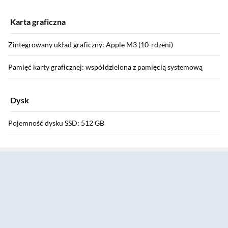
Karta graficzna
Zintegrowany układ graficzny: Apple M3 (10-rdzeni)
Pamięć karty graficznej: współdzielona z pamięcią systemową
Dysk
Pojemność dysku SSD: 512 GB
Sekcja pominięta
Oprogramowanie systemowe
System operacyjny: macOS Sonoma lub nowszy
Wersja językowa: polski