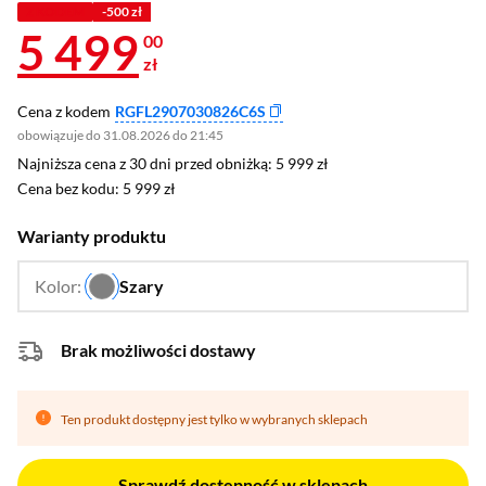
Z KODEM
-500 zł
5 499
00
zł
Cena z kodem
RGFL2907030826C6S
obowiązuje do 31.08.2026 do 21:45
Najniższa cena z 30 dni przed obniżką: 5 999 zł
Najniższa cena z 30 dni przed obniżką:
5 999 zł
Cena bez kodu: 5 999 zł
Cena bez kodu:
5 999 zł
Warianty produktu
Kolor:
Szary
…
Brak możliwości dostawy
Ten produkt dostępny jest tylko w wybranych sklepach
Sprawdź dostępność w sklepach