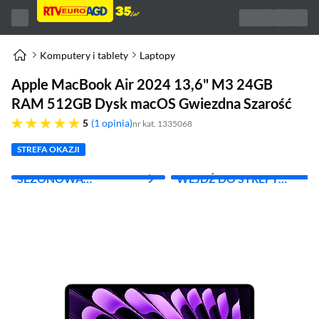
Komputery i tablety
Laptopy
Apple MacBook Air 2024 13,6" M3 24GB
RAM 512GB Dysk macOS Gwiezdna Szarość
pięć gwiazdek
5
1 opinia
nr kat. 1335068
STREFA OKAZJI
SEZONOWA
WEJDŹ DO STREFY
WYPRZEDAŻ
APPLE