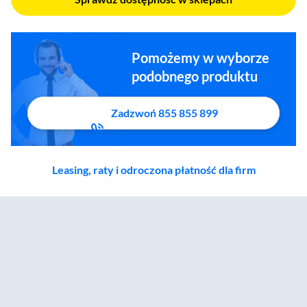
Pomożemy w wyborze
podobnego produktu
Zadzwoń 855 855 899
Leasing, raty i odroczona płatność dla firm
Zostałeś przeniesiony do sekcji akcesoriów