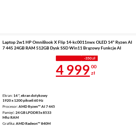
Laptop 2w1 HP OmniBook X Flip 14-kc0011nwx OLED 14" Ryzen AI
7 445 24GB RAM 512GB Dysk SSD Win11 Brązowy Funkcje AI
PROMOCJA
-350 zł
Cena 4 999 z
4 999
00
zł
Ekran
14 ", ekran dotykowy
1920 x 1200 pikseli 60 Hz
Procesor
AMD Ryzen™ AI 7 445
Pamięć
24 GB LPDDR5x 8533
Mhz RAM
Grafika
AMD Radeon™ 840M