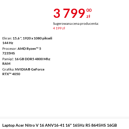
Cena 3 799 z
3 799
00
zł
Sugerowana cena producenta:
4 199 zł
Ekran
15,6 ", 1920 x 1080 pikseli
144 Hz
Procesor
AMD Ryzen™ 5
7235HS
Pamięć
16 GB DDR5 4800 Mhz
RAM
Grafika
NVIDIA® GeForce
RTX™ 4050
Laptop Acer Nitro V 16 ANV16-41 16" 165Hz R5 8645HS 16GB