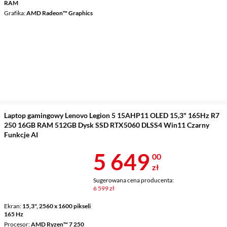
RAM
Grafika
AMD Radeon™ Graphics
Laptop gamingowy Lenovo Legion 5 15AHP11 OLED 15,3" 165Hz R7
250 16GB RAM 512GB Dysk SSD RTX5060 DLSS4 Win11 Czarny
Funkcje AI
Cena 5 649 z
5 649
00
zł
Sugerowana cena producenta:
6 599 zł
Ekran
15,3", 2560 x 1600 pikseli
165 Hz
Procesor
AMD Ryzen™ 7 250