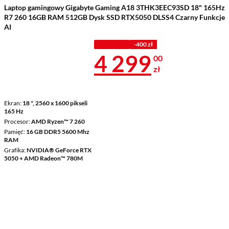
Laptop gamingowy Gigabyte Gaming A18 3THK3EEC93SD 18" 165Hz
R7 260 16GB RAM 512GB Dysk SSD RTX5050 DLSS4 Czarny Funkcje
AI
Z KODEM
-400 zł
Cena 4 299 z
4 299
00
zł
Ekran
18 ", 2560 x 1600 pikseli
165 Hz
Procesor
AMD Ryzen™ 7 260
Pamięć
16 GB DDR5 5600 Mhz
RAM
Grafika
NVIDIA® GeForce RTX
5050 + AMD Radeon™ 780M