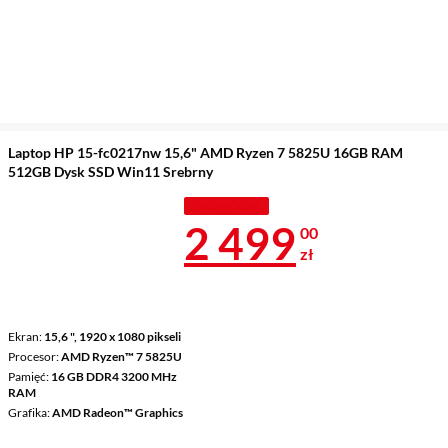
Laptop HP 15-fc0217nw 15,6" AMD Ryzen 7 5825U 16GB RAM
512GB Dysk SSD Win11 Srebrny
PROMOCJA
Cena 2 499 z
2 499
00
zł
Ekran
15,6 ", 1920 x 1080 pikseli
Procesor
AMD Ryzen™ 7 5825U
Pamięć
16 GB DDR4 3200 MHz
RAM
Grafika
AMD Radeon™ Graphics