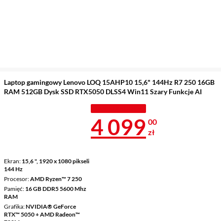
Laptop gamingowy Lenovo LOQ 15AHP10 15,6" 144Hz R7 250 16GB
RAM 512GB Dysk SSD RTX5050 DLSS4 Win11 Szary Funkcje AI
TANIEJ Z KODEM
Cena 4 099 z
4 099
00
zł
Ekran
15,6 ", 1920 x 1080 pikseli
144 Hz
Procesor
AMD Ryzen™ 7 250
Pamięć
16 GB DDR5 5600 Mhz
RAM
Grafika
NVIDIA® GeForce
RTX™ 5050 + AMD Radeon™