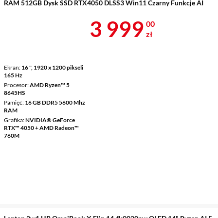
RAM 512GB Dysk SSD RTX4050 DLSS3 Win11 Czarny Funkcje AI
Cena 3 999 z
3 999
00
zł
Ekran
16 ", 1920 x 1200 pikseli
165 Hz
Procesor
AMD Ryzen™ 5
8645HS
Pamięć
16 GB DDR5 5600 Mhz
RAM
Grafika
NVIDIA® GeForce
RTX™ 4050 + AMD Radeon™
760M