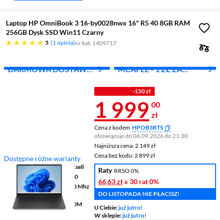
Laptop HP OmniBook 3 16-by0028nwx 16" R5 40 8GB RAM
256GB Dysk SSD Win11 Czarny
pięć gwiazdek
5
1 opinia
nr kat. 1409717
DARMOWA DOSTAWA
MCAFEE - 1 ZŁ ZA
Z INPOST
PIERWSZY MIES.
Z KODEM
-150 zł
Cena 1 999 z
1 999
00
zł
Cena z kodem
HPOB3BTS
obowiązuje do 06.09.2026 do 21:30
Najniższa cena: 2 149 zł
Najniższa cena:
2 149 zł
Cena bez kodu: 2 899 zł
Cena bez kodu:
2 899 zł
Dostępne różne warianty
Ekran
16 ", 1920 x 1200 pikseli
Raty
RRSO 0%
Procesor
AMD Ryzen™ 5 40
66,63 zł
x 30 rat
0%
Pamięć
8 GB LPDDR5 5500 Mhz
DO LISTOPADA NIE PŁACISZ!
RAM
Grafika
AMD Radeon™ 610M
U Ciebie:
już jutro!
Graphics
W sklepie:
już jutro!