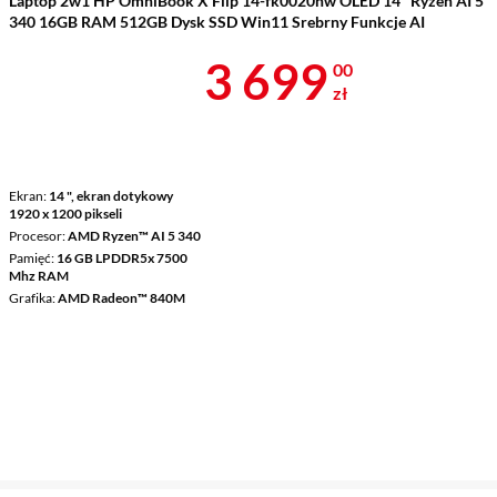
Laptop 2w1 HP OmniBook X Flip 14-fk0020nw OLED 14" Ryzen AI 5
340 16GB RAM 512GB Dysk SSD Win11 Srebrny Funkcje AI
Cena 3 699 z
3 699
00
zł
Ekran
14 ", ekran dotykowy
1920 x 1200 pikseli
Procesor
AMD Ryzen™ AI 5 340
Pamięć
16 GB LPDDR5x 7500
Mhz RAM
Grafika
AMD Radeon™ 840M