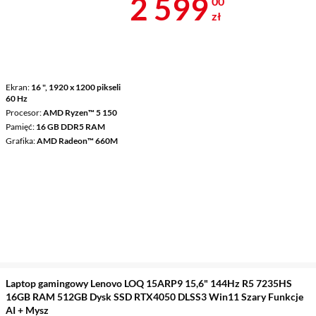
Cena 2 599 z
2 599
00
zł
Ekran
16 ", 1920 x 1200 pikseli
60 Hz
Procesor
AMD Ryzen™ 5 150
Pamięć
16 GB DDR5 RAM
Grafika
AMD Radeon™ 660M
Laptop gamingowy Lenovo LOQ 15ARP9 15,6" 144Hz R5 7235HS
16GB RAM 512GB Dysk SSD RTX4050 DLSS3 Win11 Szary Funkcje
AI + Mysz