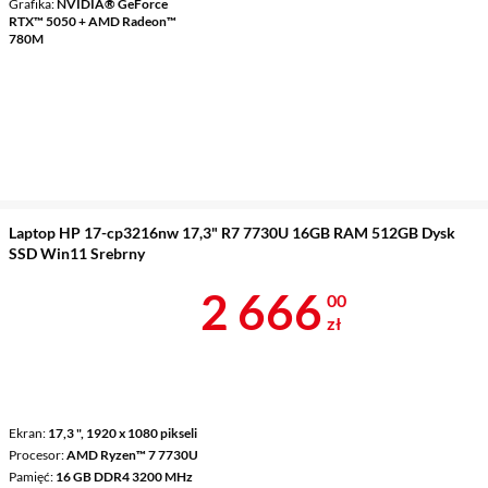
Grafika
NVIDIA® GeForce
RTX™ 5050 + AMD Radeon™
780M
Laptop HP 17-cp3216nw 17,3" R7 7730U 16GB RAM 512GB Dysk
SSD Win11 Srebrny
Cena 2 666 z
2 666
00
zł
Ekran
17,3 ", 1920 x 1080 pikseli
Procesor
AMD Ryzen™ 7 7730U
Pamięć
16 GB DDR4 3200 MHz