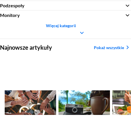
Podzespoły
Monitory
Więcej kategorii
Sekcja pominięta
Najnowsze artykuły
Pokaż wszystkie
Nadchodzące
Ranking aparatów
Najleps
premiery smartfonów
kompaktowych.
tytanow
– kalendarz nowości
Najlepsze modele
2026
2026
Sekcja pominięta