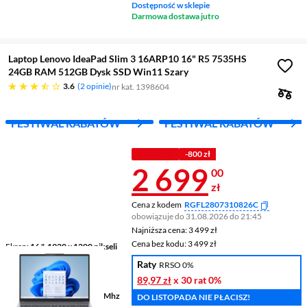
Dostępność w sklepie
Darmowa dostawa jutro
Laptop Lenovo IdeaPad Slim 3 16ARP10 16" R5 7535HS
24GB RAM 512GB Dysk SSD Win11 Szary
3.6 gwiazdek
3.6
2 opinie
nr kat. 1398604
FESTIWAL RABATÓW
FESTIWAL RABATÓW
Z KODEM
-800 zł
Cena 2 699 z
2 699
00
zł
Cena z kodem
RGFL2807310826C
obowiązuje do 31.08.2026 do 21:45
Najniższa cena: 3 499 zł
Najniższa cena:
3 499 zł
Cena bez kodu: 3 499 zł
Cena bez kodu:
3 499 zł
Ekran
16 ", 1920 x 1200 pikseli
60 Hz
Raty
RRSO 0%
Procesor
AMD Ryzen™ 5
89,97 zł
x 30 rat
0%
7535HS
Pamięć
24 GB DDR5 4800 Mhz
DO LISTOPADA NIE PŁACISZ!
RAM