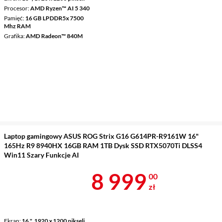
Procesor
AMD Ryzen™ AI 5 340
Pamięć
16 GB LPDDR5x 7500
Mhz RAM
Grafika
AMD Radeon™ 840M
Laptop gamingowy ASUS ROG Strix G16 G614PR-R9161W 16"
165Hz R9 8940HX 16GB RAM 1TB Dysk SSD RTX5070Ti DLSS4
Win11 Szary Funkcje AI
Cena 8 999 z
8 999
00
zł
Ekran
16 ", 1920 x 1200 pikseli