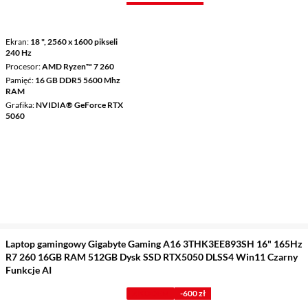
Ekran
18 ", 2560 x 1600 pikseli
240 Hz
Procesor
AMD Ryzen™ 7 260
Pamięć
16 GB DDR5 5600 Mhz
RAM
Grafika
NVIDIA® GeForce RTX
5060
Laptop gamingowy Gigabyte Gaming A16 3THK3EE893SH 16" 165Hz
R7 260 16GB RAM 512GB Dysk SSD RTX5050 DLSS4 Win11 Czarny
Funkcje AI
Z KODEM
-600 zł