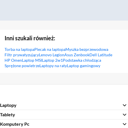
Inni szukali również:
Torba na laptopa
Plecak na laptopa
Myszka bezprzewodowa
Filtr prywatyzujący
Lenovo Legion
Asus Zenbook
Dell Latitude
HP Omen
Laptop MSI
Laptop 2w1
Podstawka chłodząca
Sprężone powietrze
Laptopy na raty
Laptop gamingowy
Sekcja pominięta
Laptopy
Tablety
Komputery Pc