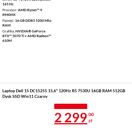
165 Hz
Procesor
AMD Ryzen™ 9
8940HX
Pamięć
16 GB DDR5 5200 Mhz
RAM
Grafika
NVIDIA® GeForce
RTX™ 5070 Ti + AMD Radeon™
610M
Laptop Dell 15 DC15255 15,6" 120Hz R5 7530U 16GB RAM 512GB
Dysk SSD Win11 Czarny
TANIEJ Z KODEM
Cena 2 299 z
2 299
00
zł