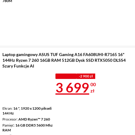
780M
Laptop gamingowy ASUS TUF Gaming A16 FA608UHI-R7165 16"
144Hz Ryzen 7 260 16GB RAM 512GB Dysk SSD RTX5050 DLSS4
Szary Funkcje AI
Z KODEM
-2 900 zł
Cena 3 699 z
3 699
00
zł
Ekran
16 ", 1920 x 1200 pikseli
144 Hz
Procesor
AMD Ryzen™ 7 260
Pamięć
16 GB DDR5 5600 Mhz
RAM