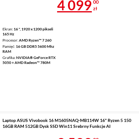
Cena 4 099 z
4 099
00
zł
Ekran
16 ", 1920 x 1200 pikseli
165 Hz
Procesor
AMD Ryzen™ 7 260
Pamięć
16 GB DDR5 5600 Mhz
RAM
Grafika
NVIDIA® GeForce RTX
5050 + AMD Radeon™ 780M
Laptop ASUS Vivobook 16 M1605NAQ-MB114W 16" Ryzen 5 150
16GB RAM 512GB Dysk SSD Win11 Srebrny Funkcje AI