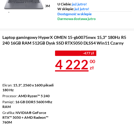
U Ciebie:
już jutro!
Grafika
AMD Radeon™ 660M
W sklepie:
już jutro!
Graphics
Dostępność w sklepie
Darmowa dostawa jutro
Laptop gamingowy HyperX OMEN 15-gb0075nwx 15,3" 180Hz R5
240 16GB RAM 512GB Dysk SSD RTX5050 DLSS4 Win11 Czarny
PROMOCJA
-477 zł
Cena 4 222 z
4 222
00
zł
Ekran
15,3", 2560 x 1600 pikseli
180 Hz
Procesor
AMD Ryzen™ 5 240
Pamięć
16 GB DDR5 5600 Mhz
RAM
Grafika
NVIDIA® GeForce
RTX™ 5050 + AMD Radeon™
760M