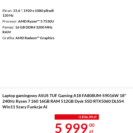
Ekran
15,6 ", 1920 x 1080 pikseli
120 Hz
Procesor
AMD Ryzen™ 5 7530U
Pamięć
16 GB DDR4 3200 MHz
RAM
Grafika
AMD Radeon™ Graphics
Laptop gamingowy ASUS TUF Gaming A18 FA808UM-S9016W 18''
240Hz Ryzen 7 260 16GB RAM 512GB Dysk SSD RTX5060 DLSS4
Win11 Szary Funkcje AI
Z KODEM
-1 836,90 zł
Cena 5 999 z
5 999
00
zł