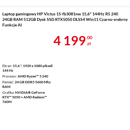
Laptop gamingowy HP Victus 15-fb3081nw 15,6" 144Hz R5 240
24GB RAM 512GB Dysk SSD RTX5050 DLSS4 Win11 Czarno-srebrny
Funkcje AI
Cena 4 199 z
4 199
00
zł
Ekran
15,6 ", 1920 x 1080 pikseli
144 Hz
Procesor
AMD Ryzen™ 5 240
Pamięć
24 GB DDR5 5600 Mhz
RAM
Grafika
NVIDIA® GeForce
RTX™ 5050 + AMD Radeon™
760M