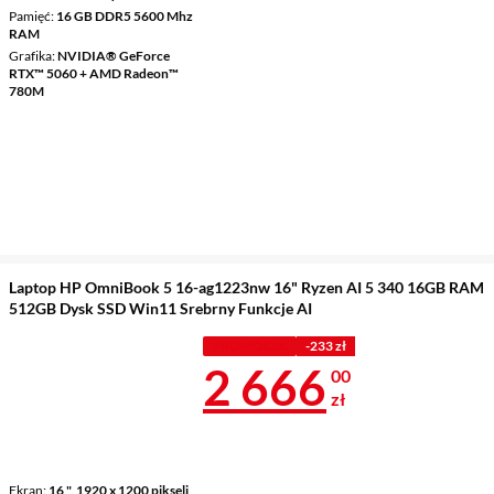
Pamięć
16 GB DDR5 5600 Mhz
RAM
Grafika
NVIDIA® GeForce
RTX™ 5060 + AMD Radeon™
780M
Laptop HP OmniBook 5 16-ag1223nw 16" Ryzen AI 5 340 16GB RAM
512GB Dysk SSD Win11 Srebrny Funkcje AI
PROMOCJA
-233 zł
Cena 2 666 z
2 666
00
zł
Ekran
16 ", 1920 x 1200 pikseli