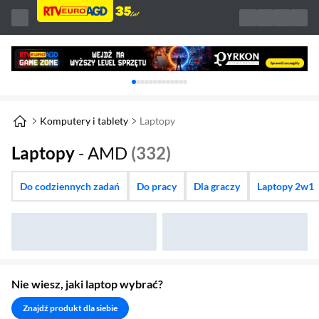
Karuzela z banerami, aktualny element 1 z 
Komputery i tablety
Laptopy
Laptopy
- AMD
(332)
Do codziennych zadań
Do pracy
Dla graczy
Laptopy 2w1
Nie wiesz, jaki laptop wybrać?
Znajdź produkt dla siebie