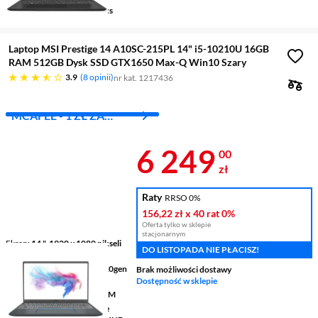
Grafika
Intel® Arc Graphics
Laptop MSI Prestige 14 A10SC-215PL 14" i5-10210U 16GB
RAM 512GB Dysk SSD GTX1650 Max-Q Win10 Szary
3.9 gwiazdek
3.9
8 opinii
nr kat. 1217436
MCAFEE - 1 ZŁ ZA
PIERWSZY MIES.
Cena 6 249 z
6 249
00
zł
Raty
RRSO 0%
156,22 zł
x 40 rat
0%
Oferta tylko w sklepie
stacjonarnym
Ekran
14 ", 1920 x 1080 pikseli
DO LISTOPADA NIE PŁACISZ!
60 Hz
Procesor
Intel® Core™ i5 10gen
Brak możliwości dostawy
10210U
Dostępność w sklepie
Pamięć
16 GB LPDDR3 RAM
Grafika
NVIDIA® GeForce