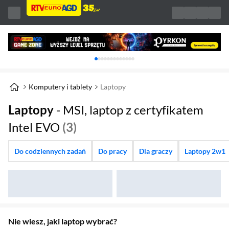
Karuzela z banerami, aktualny element 1 z 
Komputery i tablety
Laptopy
Laptopy
- MSI, laptop z certyfikatem
Intel EVO
(3)
Do codziennych zadań
Do pracy
Dla graczy
Laptopy 2w1
Nie wiesz, jaki laptop wybrać?