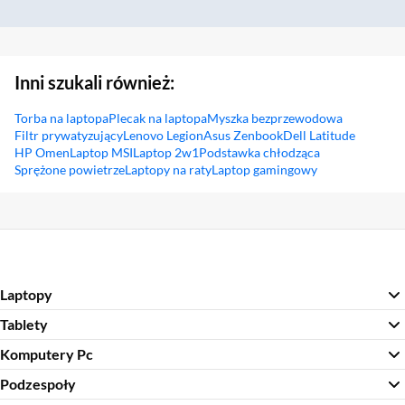
Inni szukali również:
Torba na laptopa
Plecak na laptopa
Myszka bezprzewodowa
Filtr prywatyzujący
Lenovo Legion
Asus Zenbook
Dell Latitude
HP Omen
Laptop MSI
Laptop 2w1
Podstawka chłodząca
Sprężone powietrze
Laptopy na raty
Laptop gamingowy
Sekcja pominięta
Laptopy
Tablety
Komputery Pc
Podzespoły