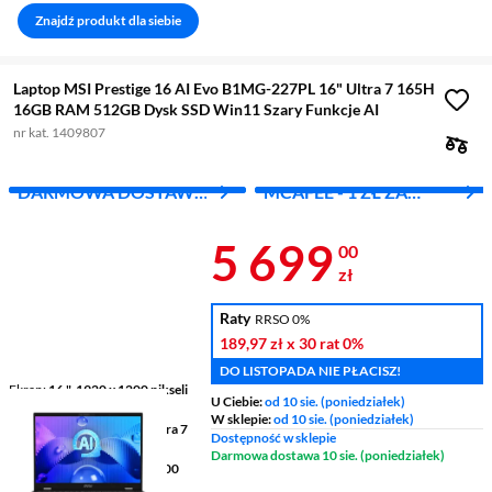
Znajdź produkt dla siebie
Laptop MSI Prestige 16 AI Evo B1MG-227PL 16" Ultra 7 165H
16GB RAM 512GB Dysk SSD Win11 Szary Funkcje AI
nr kat. 1409807
DARMOWA DOSTAWA
MCAFEE - 1 ZŁ ZA
Z INPOST
PIERWSZY MIES.
Cena 5 699 z
5 699
00
zł
Raty
RRSO 0%
189,97 zł
x 30 rat
0%
DO LISTOPADA NIE PŁACISZ!
Ekran
16 ", 1920 x 1200 pikseli
U Ciebie:
od 10 sie. (poniedziałek)
60 Hz
W sklepie:
od 10 sie. (poniedziałek)
Procesor
Intel® Core™ Ultra 7
Dostępność w sklepie
14gen 165H
Darmowa dostawa 10 sie. (poniedziałek)
Pamięć
16 GB LPDDR5 6400
Mhz RAM