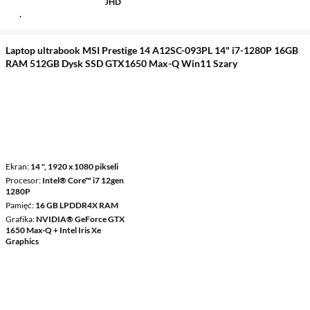
GTX™ 1650 Max-Q + Intel UHD
Graphics
Laptop ultrabook MSI Prestige 14 A12SC-093PL 14" i7-1280P 16GB
RAM 512GB Dysk SSD GTX1650 Max-Q Win11 Szary
Ekran
14 ", 1920 x 1080 pikseli
Procesor
Intel® Core™ i7 12gen
1280P
Pamięć
16 GB LPDDR4X RAM
Grafika
NVIDIA® GeForce GTX
1650 Max-Q + Intel Iris Xe
Graphics