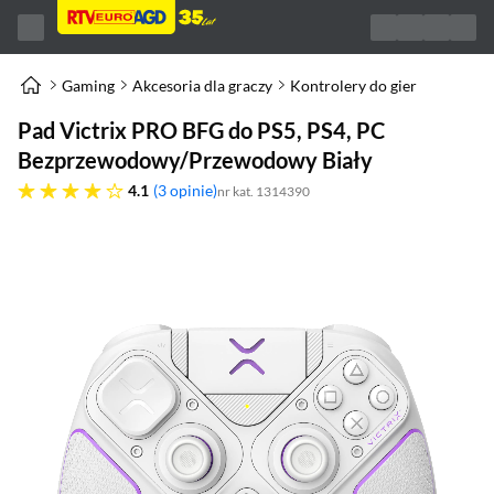
Gaming
Akcesoria dla graczy
Kontrolery do gier
Pad Victrix PRO BFG do PS5, PS4, PC
Bezprzewodowy/Przewodowy Biały
4.1 gwiazdek
4.1
3 opinie
nr kat. 1314390