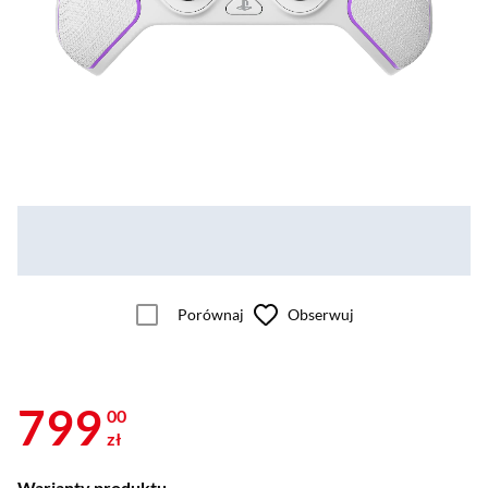
Porównaj
Obserwuj
799
00
zł
Warianty produktu