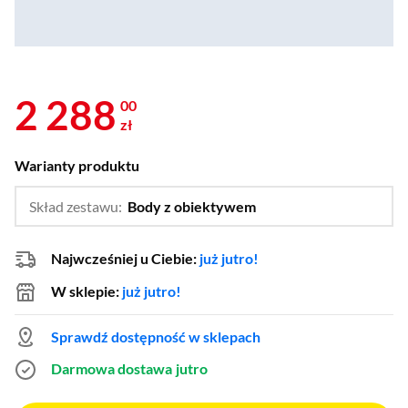
2 288
00
zł
Warianty produktu
Skład zestawu:
Body z obiektywem
…
Body z dwoma obiektywa
Najwcześniej u Ciebie:
już jutro!
W sklepie:
już jutro!
Sprawdź dostępność w sklepach
Darmowa dostawa
jutro