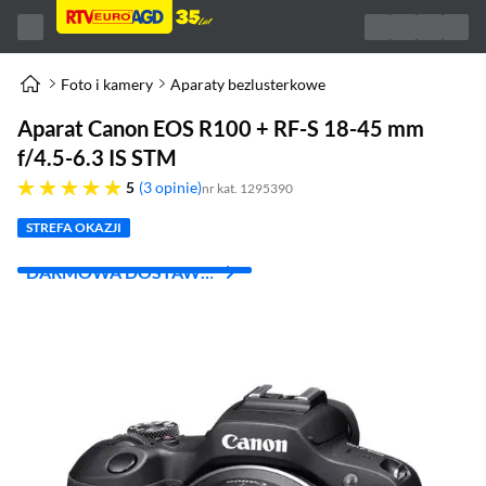
Foto i kamery
Aparaty bezlusterkowe
Aparat Canon EOS R100 + RF-S 18-45 mm
f/4.5-6.3 IS STM
pięć gwiazdek
5
3 opinie
nr kat. 1295390
STREFA OKAZJI
DARMOWA DOSTAWA
Z INPOST