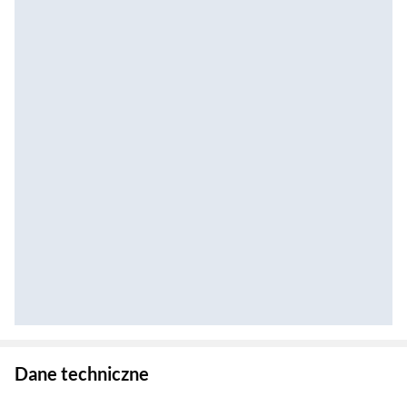
Zostałeś przeniesiony do danych technicznych produktu
Dane techniczne