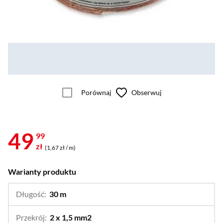
Porównaj
Obserwuj
49
99
zł
(1,67 zł / m)
Warianty produktu
Długość:
30 m
…
10 m,
20 m
Przekrój:
2 x 1,5 mm2
…
2 x 2,5 mm2