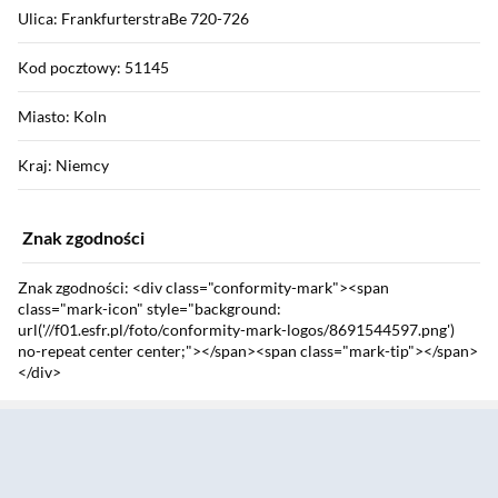
Ulica: FrankfurterstraBe 720-726
Kod pocztowy: 51145
Miasto: Koln
Kraj: Niemcy
Znak zgodności
Znak zgodności: <div class="conformity-mark"><span
class="mark-icon" style="background:
url('//f01.esfr.pl/foto/conformity-mark-logos/8691544597.png')
no-repeat center center;"></span><span class="mark-tip"></span>
</div>
Sekcja pominięta