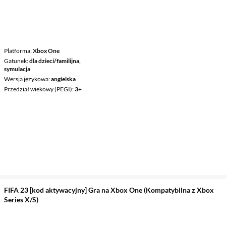
Platforma
Xbox One
Gatunek
dla dzieci/familijna,
symulacja
Wersja językowa
angielska
Przedział wiekowy (PEGI)
3+
FIFA 23 [kod aktywacyjny] Gra na Xbox One (Kompatybilna z Xbox
Series X/S)