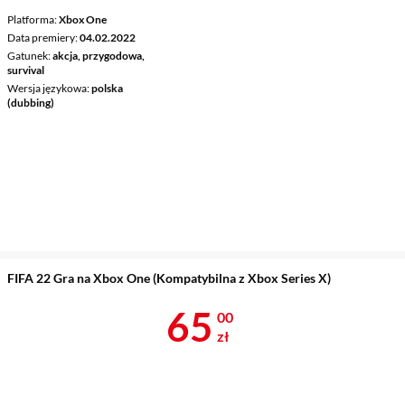
Platforma
Xbox One
Data premiery
04.02.2022
Gatunek
akcja, przygodowa,
survival
Wersja językowa
polska
(dubbing)
FIFA 22 Gra na Xbox One (Kompatybilna z Xbox Series X)
Cena 65 zł
65
00
zł