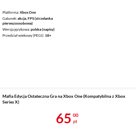
Platforma
Xbox One
Gatunek
akcja, FPS (strzelanka
pierwszoosobowa)
Wersja językowa
polska (napisy)
Przedział wiekowy (PEGI)
18+
Mafia Edycja Ostateczna Gra na Xbox One (Kompatybilna z Xbox
Series X)
Cena 65 zł
65
00
zł