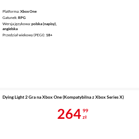
Platforma
Xbox One
Gatunek
RPG
Wersja językowa
polska (napisy),
angielska
Przedział wiekowy (PEGI)
18+
Dying Light 2 Gra na Xbox One (Kompatybilna z Xbox Series X)
Cena 264,99 
264
99
zł