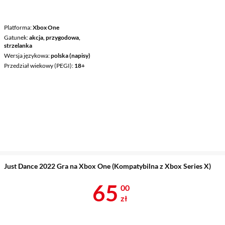
Platforma
Xbox One
Gatunek
akcja, przygodowa,
strzelanka
Wersja językowa
polska (napisy)
Przedział wiekowy (PEGI)
18+
Just Dance 2022 Gra na Xbox One (Kompatybilna z Xbox Series X)
Cena 65 zł
65
00
zł