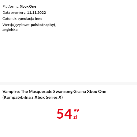
Platforma
Xbox One
Data premiery
11.11.2022
Gatunek
symulacja, inne
Wersja językowa
polska (napisy),
angielska
Vampire: The Masquerade Swansong Gra na Xbox One
(Kompatybilna z Xbox Series X)
Cena 54,99 z
54
99
zł