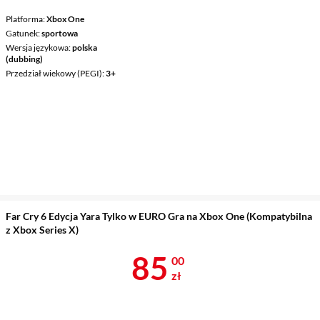
Platforma
Xbox One
Gatunek
sportowa
Wersja językowa
polska
(dubbing)
Przedział wiekowy (PEGI)
3+
Far Cry 6 Edycja Yara Tylko w EURO Gra na Xbox One (Kompatybilna
z Xbox Series X)
Cena 85 zł
85
00
zł