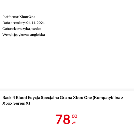
Platforma
Xbox One
Data premiery
04.11.2021
Gatunek
muzyka, taniec
Wersja językowa
angielska
Back 4 Blood Edycja Specjalna Gra na Xbox One (Kompatybilna z
Xbox Series X)
Cena 78 zł
78
00
zł