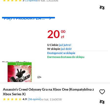
5
1 opinia
nr kat. 1302006
PIĄTY PRODUKT ZA 1
ZŁ!
Cena 20 zł
20
00
zł
U Ciebie:
już jutro!
W sklepie:
już dziś!
Dostępność w sklepie
Darmowa dostawa do sklepu
Platforma
Xbox One
Gatunek
muzyka
Wersja językowa
angielska
Przedział wiekowy (PEGI)
12+
Assassin's Creed Odyssey Gra na Xbox One (Kompatybilna z
Xbox Series X)
4.9 gwiazdek
4.9
36 opinii
nr kat. 1160058