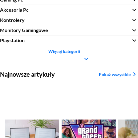
Akcesoria Pc
Kontrolery
Monitory Gamingowe
Playstation
Więcej kategorii
Sekcja pominięta
Najnowsze artykuły
Pokaż wszystkie
Jaki monitor
GTA VI – premiera
Najleps
przenośny do laptopa
coraz bliżej. Rockstar
– ranki
wybrać? Ranking
Games wkrótce
sporto