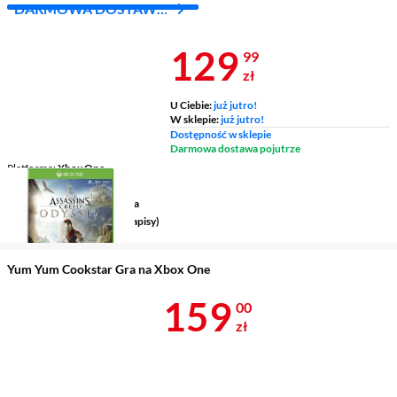
DARMOWA DOSTAWA
Z INPOST
Cena 129,99 
129
99
zł
U Ciebie:
już jutro!
W sklepie:
już jutro!
Dostępność w sklepie
Darmowa dostawa pojutrze
Platforma
Xbox One
Data premiery
5.10.2018
Gatunek
akcja, przygodowa
Wersja językowa
polska (napisy)
Yum Yum Cookstar Gra na Xbox One
Cena 159 zł
159
00
zł