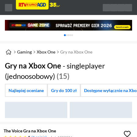
Karuzela z banerami, aktualny element 1 z 
Gaming
Xbox One
Gry na Xbox One
Gry na Xbox One
- singleplayer
(jednoosobowy)
(15)
Najlepiej oceniane
Gry do 100 zł
Dostępne wyłącznie na Xb
The Voice Gra na Xbox One
pięć gwiazdek