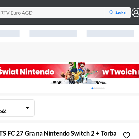
Szukaj
Karuzela z banerami, aktu
ość
S FC 27 Gra na Nintendo Switch 2 + Torba