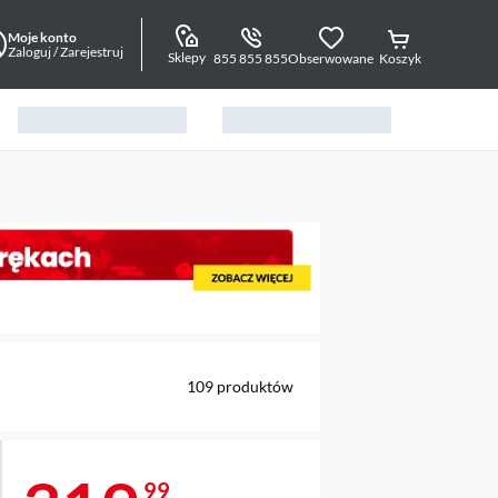
Moje konto
Zaloguj / Zarejestruj
Sklepy
855 855 855
Obserwowane
Koszyk
alny element 1 z 7
109
produktów
99