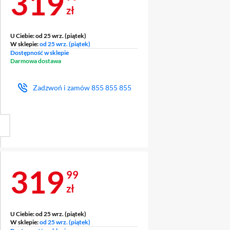
Cena 319,99 zł
319
zł
U Ciebie:
od 25 wrz. (piątek)
W sklepie:
od 25 wrz. (piątek)
Dostępność w sklepie
Darmowa dostawa
Zadzwoń i zamów
855 855 855
…
Standardowa
Cena 319,99 zł
319
99
zł
U Ciebie:
od 25 wrz. (piątek)
W sklepie:
od 25 wrz. (piątek)