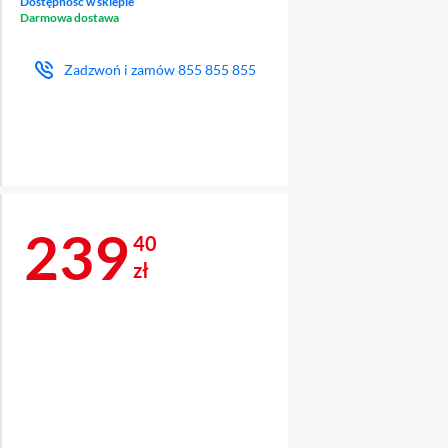
Dostępność w sklepie
Darmowa dostawa
Zadzwoń i zamów
855 855 855
a + dodatek
Cena 239,40 zł
239
40
zł