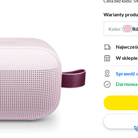
Cena bez kodu: 54
Cena bez kodu:
54
Warianty prod
Kolor:
R
Najwcześn
W sklepie
Sprawdź d
Darmowa 