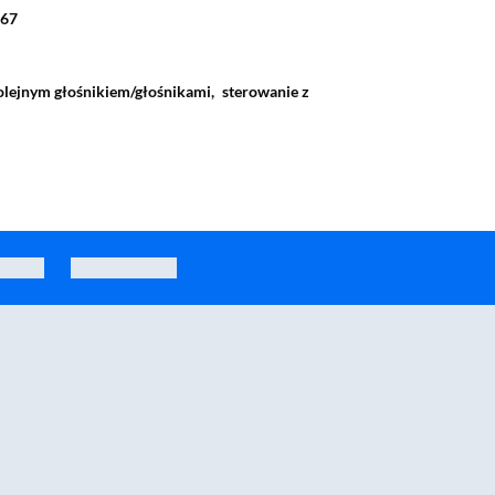
P67
olejnym głośnikiem/głośnikami,
sterowanie z