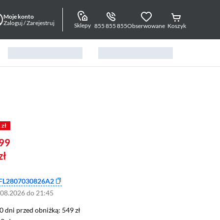
Moje konto
Zaloguj / Zarejestruj
Sklepy
855 855 855
Obserwowane
Koszyk
 zł
99
zł
FL2807030826A2
.08.2026 do 21:45
0 dni przed obniżką: 549 zł
30 dni przed obniżką:
549 zł