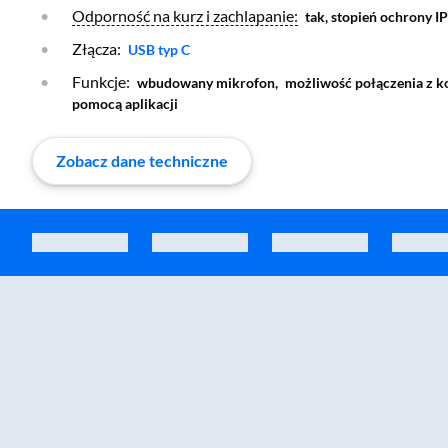
Otwórz warstwę
Odporność na kurz i zachlapanie:
tak, stopień ochrony I
Złącza:
Otwórz warstwę
USB typ C
Funkcje:
wbudowany mikrofon,
możliwość połączenia z k
pomocą aplikacji
Zobacz dane techniczne
Zostałeś przeniesiony do sekcji akcesoriów