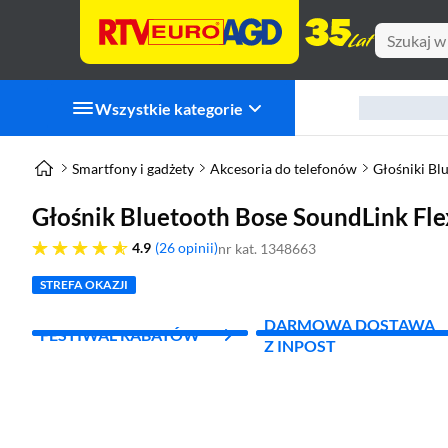
Wszystkie kategorie
Smartfony i gadżety
Akcesoria do telefonów
Głośniki Bl
Głośnik Bluetooth Bose SoundLink Fle
4.9 gwiazdek
4.9
26 opinii
nr kat. 1348663
STREFA OKAZJI
DARMOWA DOSTAWA
FESTIWAL RABATÓW
Z INPOST