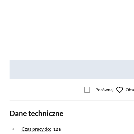
Porównaj
Obs
Dane techniczne
Otwórz warstwę
Czas pracy do:
12 h