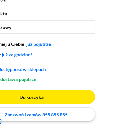
9 zł
9 zł
uktu
óżowy
…
iej u Ciebie:
już pojutrze!
:
już za godzinę!
ostępność w sklepach
dostawa
pojutrze
Do koszyka
Zadzwoń i zamów 855 855 855