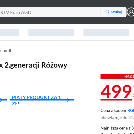
Szukaj
uetooth
x 2.generacji Różowy
Z KODEM
-49,01
499
PIĄTY PRODUKT ZA 1
ZŁ!
Cena z kodem
RG
obowiązuje do 31
Najniższa cena z 3
Najniższa cena z 