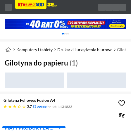
Karuzela z banerami, aktualny element 1 z 
Komputery i tablety
Drukarki i urządzenia biurowe
Gilotyn
Gilotyna do papieru
(1)
Gilotyna Fellowes Fusion A4
3.7 gwiazdek
3.7
3 opinie
nr kat. 1131833
PIĄTY PRODUKT ZA 1