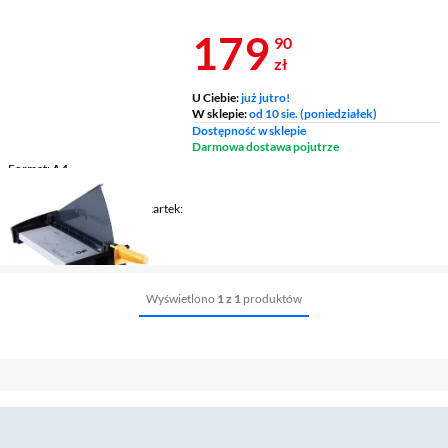
ZŁ!
Cena 179,90 
179
90
zł
U Ciebie:
już jutro!
W sklepie:
od 10 sie. (poniedziałek)
Dostępność w sklepie
Darmowa dostawa pojutrze
Format
A4
Długość cięcia
320 mm
Ilość jednorazowo ciętych kartek
10 szt.
Rodzaj blatu
metal
Wyświetlono
1 z 1
produktów