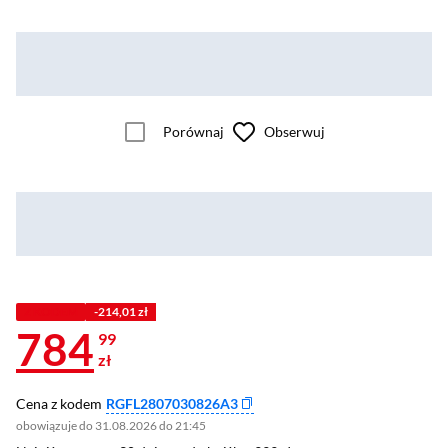
Porównaj
Obserwuj
Z KODEM
-214,01 zł
784
99
zł
Cena z kodem
RGFL2807030826A3
obowiązuje do 31.08.2026 do 21:45