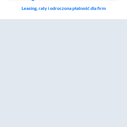
Leasing, raty i odroczona płatność dla firm
Zostałeś przeniesiony do sekcji akcesoriów