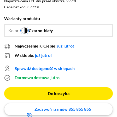
Najniższa cena z 30 dni przed obniżką: 999 zł
Najniższa cena z 30 dni przed obniżką:
999 zł
Cena bez kodu: 999 zł
Cena bez kodu:
999 zł
Warianty produktu
Kolor:
Czarno-biały
…
Najwcześniej u Ciebie:
już jutro!
W sklepie:
już jutro!
Sprawdź dostępność w sklepach
Darmowa dostawa
jutro
Do koszyka
Zadzwoń i zamów 855 855 855