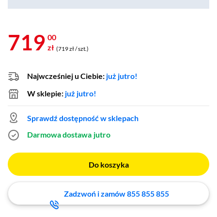
719
00
zł
(719 zł / szt.)
Najwcześniej u Ciebie:
już jutro!
W sklepie:
już jutro!
Sprawdź dostępność w sklepach
Darmowa dostawa
jutro
Do koszyka
Zadzwoń i zamów 855 855 855