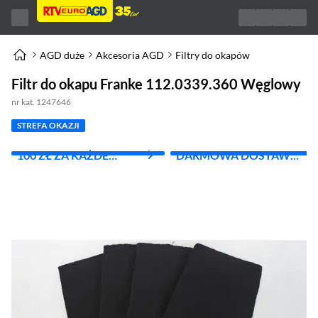
AGD duże
Akcesoria AGD
Filtry do okapów
Filtr do okapu Franke 112.0339.360 Węglowy
nr kat. 1247646
STREFA OKAZJI
100 ZŁ ZA KAŻDE
DARMOWA DOSTAWA
WYDANE 1000 ZŁ
Z INPOST