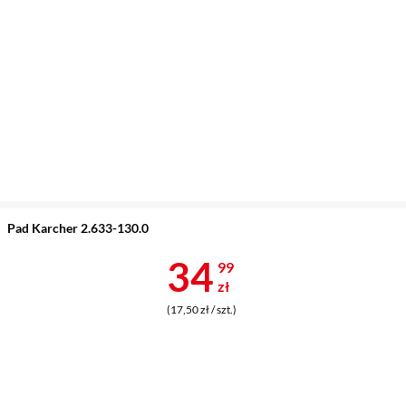
Pad Karcher 2.633-130.0
Cena 34,99 z
34
99
zł
(17,50 zł / szt.)