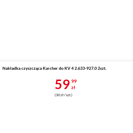
Nakładka czyszcząca Karcher do KV 4 2.633-927.0 2szt.
Cena 59,99 z
59
99
zł
(30 zł / szt.)