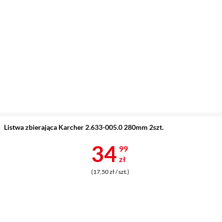
Listwa zbierająca Karcher 2.633-005.0 280mm 2szt.
Cena 34,99 z
34
99
zł
(17,50 zł / szt.)