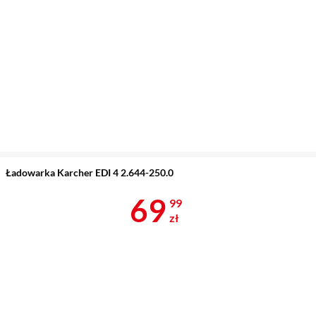
Ładowarka Karcher EDI 4 2.644-250.0
Cena 69,99 z
69
99
zł