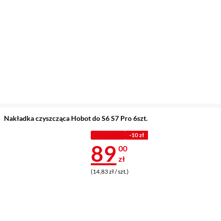
Nakładka czyszcząca Hobot do S6 S7 Pro 6szt.
Z KODEM
-10 zł
Cena 89 zł
89
00
zł
(14,83 zł / szt.)