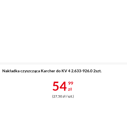
Nakładka czyszcząca Karcher do KV 4 2.633-926.0 2szt.
Cena 54,99 z
54
99
zł
(27,50 zł / szt.)