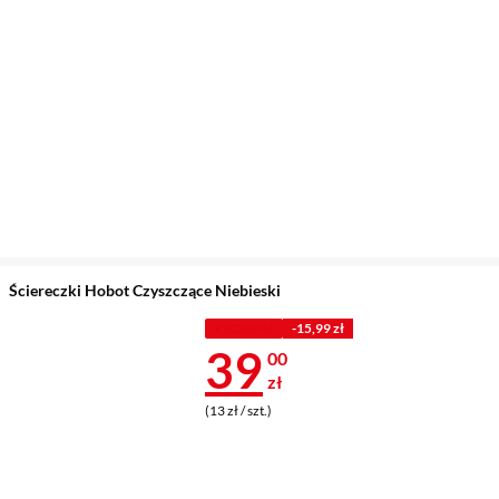
Ściereczki Hobot Czyszczące Niebieski
Z KODEM
-15,99 zł
Cena 39 zł
39
00
zł
(13 zł / szt.)