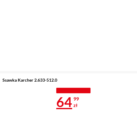
Ssawka Karcher 2.633-512.0
TANIEJ Z KODEM
Cena 64,99 z
64
99
zł