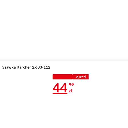
Ssawka Karcher 2.633-112
Z KODEM
-2,89 zł
Cena 44,99 z
44
99
zł