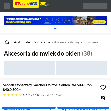
Karuzela z banerami, aktualny element 1 z 
AGD małe
Sprzątanie
Akcesoria do myjek do okien
Akcesoria do myjek do okien
(38)
Środek czyszczący Karcher Do mycia okien RM 503 6.295-
840.0 500ml
4.7 gwiazdek
4.7
49 opinii
nr kat. 1157870
SEZONOWA
PIĄTY PRODUKT ZA 1