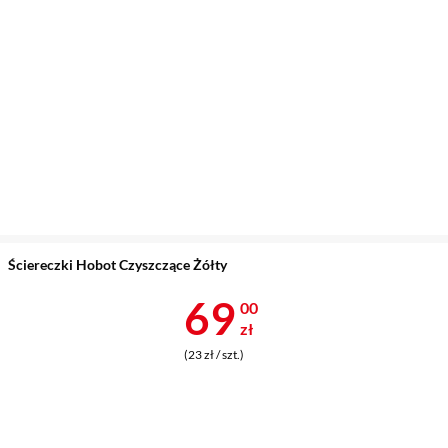
Ściereczki Hobot Czyszczące Żółty
Cena 69 zł
69
00
zł
(23 zł / szt.)