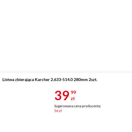
Listwa zbierająca Karcher 2.633-514.0 280mm 2szt.
Cena 39,99 z
39
99
zł
Sugerowana cena producenta:
56 zł