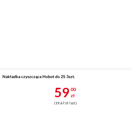
Nakładka czyszcząca Hobot do 2S 3szt.
Cena 59 zł
59
00
zł
(19,67 zł / szt.)