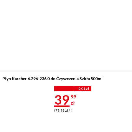
Płyn Karcher 6.296-236.0 do Czyszczenia Szkła 500ml
Z KODEM
-9,01 zł
Cena 39,99 z
39
99
zł
(79,98 zł / l)