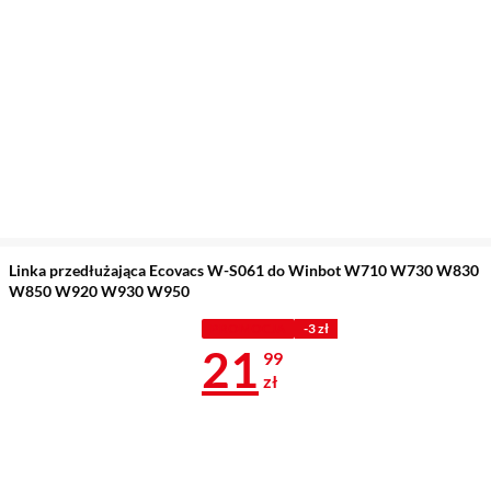
Linka przedłużająca Ecovacs W-S061 do Winbot W710 W730 W830
W850 W920 W930 W950
PROMOCJA
-3 zł
Cena 21,99 z
21
99
zł