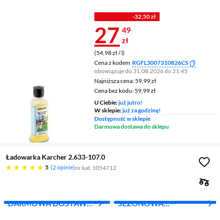
WYPRZEDAŻ
ZŁ!
Z KODEM
-32,50 zł
Cena 27,49 z
27
49
zł
(54,98 zł / l)
Cena z kodem
RGFL3007310826CS
obowiązuje do 31.08.2026 do 21:45
Najniższa cena: 59,99 zł
Najniższa cena:
59,99 zł
Cena bez kodu: 59,99 zł
Cena bez kodu:
59,99 zł
U Ciebie:
już jutro!
W sklepie:
już za godzinę!
Dostępność w sklepie
Darmowa dostawa do sklepu
Ładowarka Karcher 2.633-107.0
pięć gwiazdek
5
2 opinie
nr kat. 1054712
DARMOWA DOSTAWA
SEZONOWA
Z INPOST
WYPRZEDAŻ