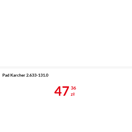
Pad Karcher 2.633-131.0
Cena 47,36 z
47
36
zł