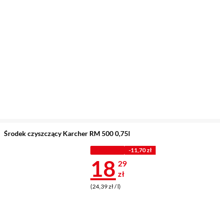
Środek czyszczący Karcher RM 500 0,75l
Z KODEM
-11,70 zł
Cena 18,29 z
18
29
zł
(24,39 zł / l)