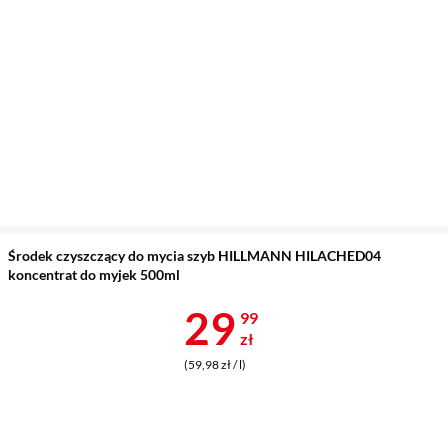
Środek czyszczący do mycia szyb HILLMANN HILACHED04
koncentrat do myjek 500ml
Cena 29,99 z
29
99
zł
(59,98 zł / l)