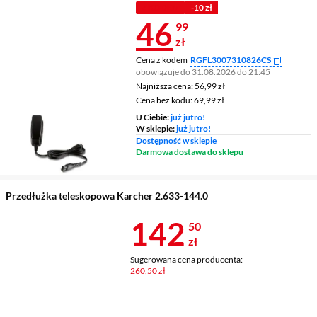
Z KODEM
-10 zł
Cena 46,99 z
46
99
zł
Cena z kodem
RGFL3007310826CS
obowiązuje do 31.08.2026 do 21:45
Najniższa cena: 56,99 zł
Najniższa cena:
56,99 zł
Cena bez kodu: 69,99 zł
Cena bez kodu:
69,99 zł
U Ciebie:
już jutro!
W sklepie:
już jutro!
Dostępność w sklepie
Darmowa dostawa do sklepu
Przedłużka teleskopowa Karcher 2.633-144.0
Cena 142,50 
142
50
zł
Sugerowana cena producenta:
260,50 zł