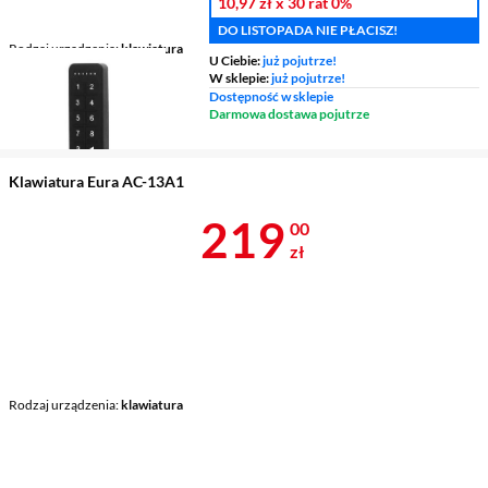
10,97 zł
x 30 rat
0%
DO LISTOPADA NIE PŁACISZ!
Rodzaj urządzenia
klawiatura
U Ciebie:
już pojutrze!
W sklepie:
już pojutrze!
Dostępność w sklepie
Darmowa dostawa pojutrze
Klawiatura Eura AC-13A1
Cena 219 zł
219
00
zł
Rodzaj urządzenia
klawiatura