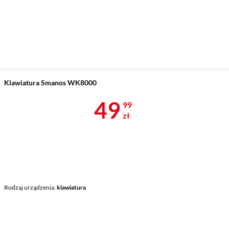
Klawiatura Smanos WK8000
Cena 49,99 z
49
99
zł
Rodzaj urządzenia
klawiatura