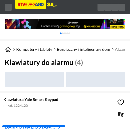
Karuzela z banerami, aktualny element 1 z 
Komputery i tablety
Bezpieczny i inteligentny dom
Akcesor
Klawiatury do alarmu
(4)
Klawiatura Yale Smart Keypad
nr kat. 1224120
DARMOWA DOSTAWA