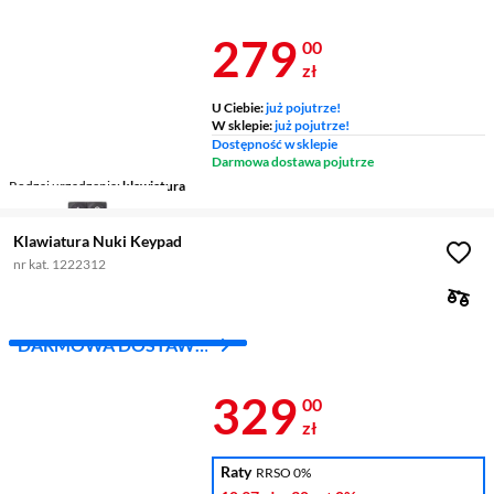
Z INPOST
Cena 279 zł
279
00
zł
U Ciebie:
już pojutrze!
W sklepie:
już pojutrze!
Dostępność w sklepie
Darmowa dostawa pojutrze
Rodzaj urządzenia
klawiatura
Klawiatura Nuki Keypad
nr kat. 1222312
DARMOWA DOSTAWA
Z INPOST
Cena 329 zł
329
00
zł
Raty
RRSO 0%