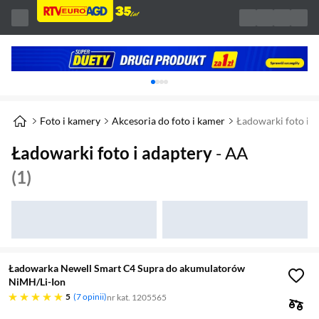
Karuzela z banerami, aktualny element 1 z 
Foto i kamery
Akcesoria do foto i kamer
Ładowarki foto i a
Ładowarki foto i adaptery
- AA
(1)
Ładowarka Newell Smart C4 Supra do akumulatorów
NiMH/Li-Ion
pięć gwiazdek
5
7 opinii
nr kat. 1205565