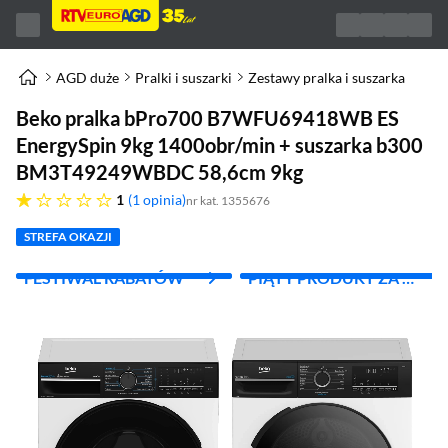
AGD duże
Pralki i suszarki
Zestawy pralka i suszarka
Beko pralka bPro700 B7WFU69418WB ES
EnergySpin 9kg 1400obr/min + suszarka b300
BM3T49249WBDC 58,6cm 9kg
jedna gwiazdka
1
1 opinia
nr kat. 1355676
STREFA OKAZJI
FESTIWAL RABATÓW
PIĄTY PRODUKT ZA 1
ZŁ!