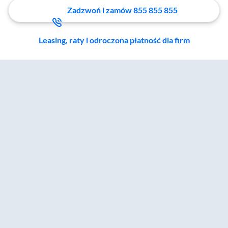
Zadzwoń i zamów 855 855 855
Leasing, raty i odroczona płatność dla firm
Zostałeś przeniesiony do sekcji akcesoriów