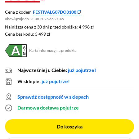
Cena z kodem
FESTIVALG07DO3108
obowiązuje do 31.08.2026 do 21:45
Najniższa cena z 30 dni przed obniżką: 4 998 zł
Najniższa cena z 30 dni przed obniżką:
4 998 zł
Cena bez kodu: 5 499 zł
Cena bez kodu:
5 499 zł
Karta informacyjna produktu
Plik w formacie pdf
(otworzy się w nowym oknie)
Najwcześniej u Ciebie:
już pojutrze!
W sklepie:
już pojutrze!
Sprawdź dostępność w sklepach
Darmowa dostawa
pojutrze
Do koszyka