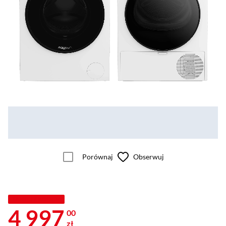
Porównaj
Obserwuj
TANIEJ Z KODEM
4 997
00
zł