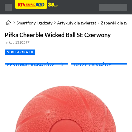
Smartfony i gadżety
Artykuły dla zwierząt
Zabawki dla zwie
Piłka Cheerble Wicked Ball SE Czerwony
nr kat. 1310597
STREFA OKAZJI
FESTIWAL RABATÓW
100 ZŁ ZA KAŻDE
WYDANE 1000 ZŁ