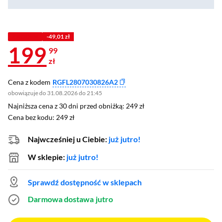
Z KODEM
-49,01 zł
199
99
zł
Cena z kodem
RGFL2807030826A2
obowiązuje do 31.08.2026 do 21:45
Najniższa cena z 30 dni przed obniżką: 249 zł
Najniższa cena z 30 dni przed obniżką:
249 zł
Cena bez kodu: 249 zł
Cena bez kodu:
249 zł
Najwcześniej u Ciebie:
już jutro!
W sklepie:
już jutro!
Sprawdź dostępność w sklepach
Darmowa dostawa
jutro