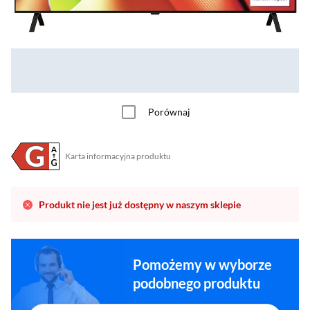
Porównaj
Karta informacyjna produktu
Plik w formacie pdf
(otworzy się w nowym oknie)
Produkt nie jest już dostępny w naszym sklepie
Pomożemy w wyborze
podobnego produktu