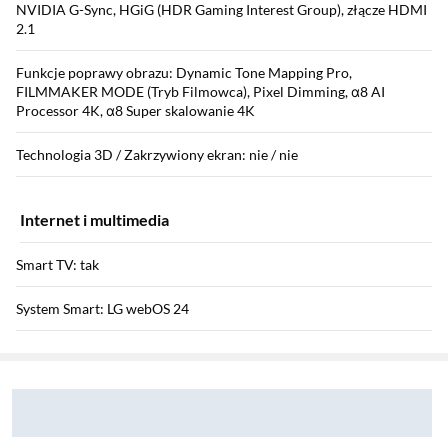
NVIDIA G-Sync, HGiG (HDR Gaming Interest Group), złącze HDMI
2.1
Funkcje poprawy obrazu: Dynamic Tone Mapping Pro,
FILMMAKER MODE (Tryb Filmowca), Pixel Dimming, α8 AI
Processor 4K, α8 Super skalowanie 4K
Technologia 3D / Zakrzywiony ekran: nie / nie
Internet i multimedia
Smart TV: tak
System Smart: LG webOS 24
Sekcja pominięta
Wi-Fi: tak
Zostałeś przeniesiony do opinii
Zostałeś przeniesiony do pytań i odpowiedzi
Łączność bezprzewodowa: Bluetooth, AirPlay 2
Przeglądarka internetowa: tak