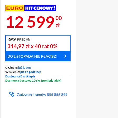
Cena 12 599 zł
12 599
00
zł
Raty
RRSO 0%
T CENOWY
314,97 zł
x 40 rat
0%
DO LISTOPADA NIE PŁACISZ!
U Ciebie:
już jutro!
W sklepie:
już za godzinę!
Dostępność w sklepie
Darmowa dostawa 10 sie. (poniedziałek)
Zadzwoń i zamów
855 855 899