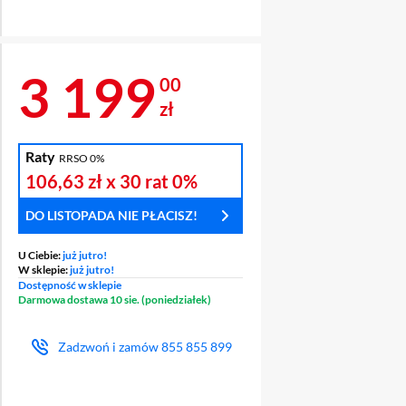
Cena 3 199 zł
3 199
00
zł
Raty
RRSO 0%
106,63 zł
x 30 rat
0%
DO LISTOPADA NIE PŁACISZ!
U Ciebie:
już jutro!
W sklepie:
już jutro!
Dostępność w sklepie
Darmowa dostawa 10 sie. (poniedziałek)
Zadzwoń i zamów
855 855 899