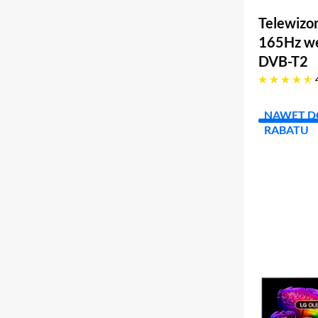
Telewizo
165Hz we
DVB-T2
4.8 gwiazdek
NAWET DO
RABATU