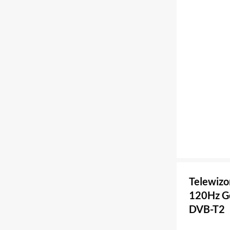
Telewiz
120Hz Go
DVB-T2