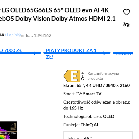
r LG OLED65G66LS 65" OLED evo AI 4K
bOS Dolby Vision Dolby Atmos HDMI 2.1
4.8
1 opinia
nr kat. 1398162
 7000 ZŁ
PIĄTY PRODUKT ZA 1
EURO HI
ZŁ!
Karta informacyjna
Plik w formacie pdf
(otworzy się w nowym oknie)
produktu
Ekran
65 ", 4K UHD / 3840 x 2160
Smart TV
Smart TV
Częstotliwość odświeżania obrazu
do 165 Hz
Technologia obrazu
OLED
Funkcje
ThinQ AI
Ekran:
65 "