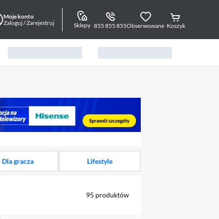
Moje konto
Zaloguj / Zarejestruj
Sklepy
855 855 855
Obserwowane
Koszyk
alny element 1 z 11
Dla gracza
Lifestyle
95
produktów