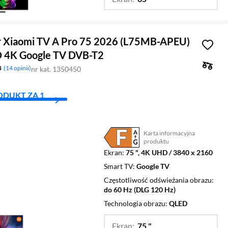
…
55 "
r Xiaomi TV A Pro 75 2026 (L75MB-APEU)
 4K Google TV DVB-T2
4
14 opinii
nr kat. 1350450
ODUKT ZA 1
Karta informacyjna
Plik w formacie pdf
(otworzy się w nowym oknie)
produktu
Ekran
75 ", 4K UHD / 3840 x 2160
Smart TV
Google TV
Częstotliwość odświeżania obrazu
do 60 Hz (DLG 120 Hz)
Technologia obrazu
QLED
Ekran:
75 "