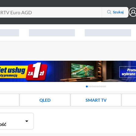
Szukaj
Karuzela z banerami, aktu
QLED
SMART TV
ość