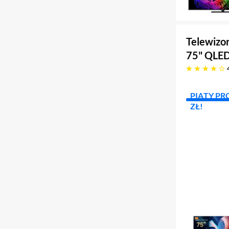
Telewizo
75" QLED
cztery gwiazdki
PIĄTY PR
ZŁ!