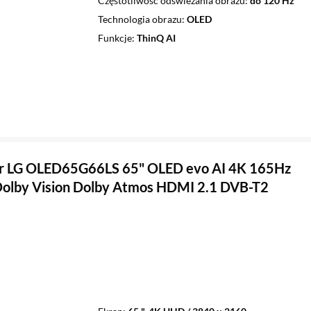
Częstotliwość odświeżania obrazu
do 120 Hz
Technologia obrazu
OLED
Funkcje
ThinQ AI
or LG OLED65G66LS 65" OLED evo AI 4K 165Hz
olby Vision Dolby Atmos HDMI 2.1 DVB-T2