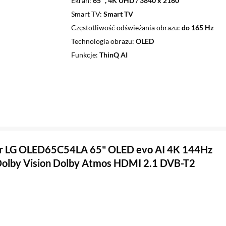
Ekran
65 ", 4K UHD / 3840 x 2160
Smart TV
Smart TV
Częstotliwość odświeżania obrazu
do 165 Hz
Technologia obrazu
OLED
Funkcje
ThinQ AI
or LG OLED65C54LA 65" OLED evo AI 4K 144Hz
olby Vision Dolby Atmos HDMI 2.1 DVB-T2