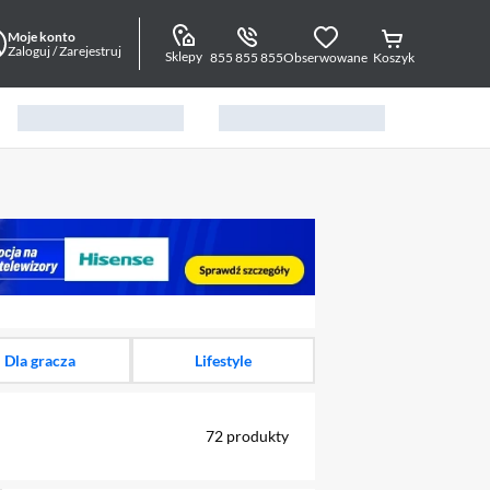
Moje konto
Zaloguj / Zarejestruj
Sklepy
855 855 855
Obserwowane
Koszyk
alny element 1 z 13
Dla gracza
Lifestyle
72
produkty