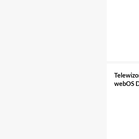
Telewiz
webOS D