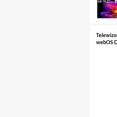
Telewiz
webOS D