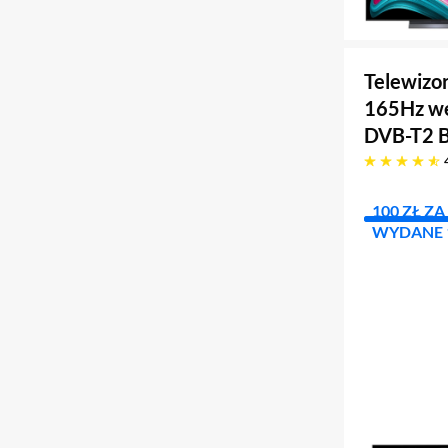
Telewizo
165Hz we
DVB-T2 B
4.8 gwiazdek
100 ZŁ Z
WYDANE 1