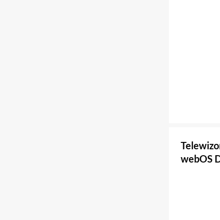
Telewiz
webOS D