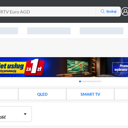
Szukaj
Karuzela z banerami, aktu
QLED
SMART TV
ość