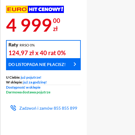
Cena 4 999 zł
4 999
00
zł
Raty
RRSO 0%
124,97 zł
x 40 rat
0%
DO LISTOPADA NIE PŁACISZ!
U Ciebie:
już pojutrze!
W sklepie:
już za godzinę!
Dostępność w sklepie
Darmowa dostawa pojutrze
Zadzwoń i zamów
855 855 899