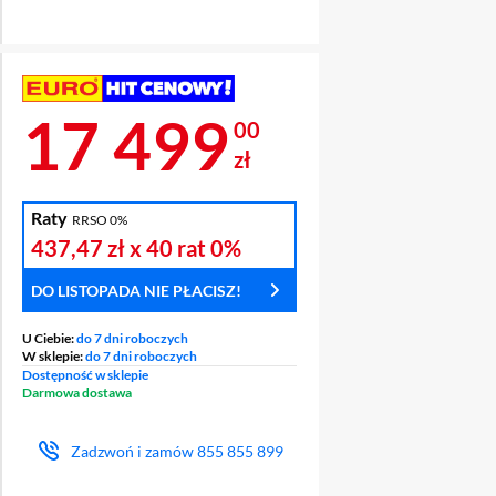
Cena 17 499 zł
17 499
00
zł
Raty
RRSO 0%
T CENOWY
437,47 zł
x 40 rat
0%
DO LISTOPADA NIE PŁACISZ!
U Ciebie:
do 7 dni roboczych
W sklepie:
do 7 dni roboczych
Dostępność w sklepie
Darmowa dostawa
Zadzwoń i zamów
855 855 899