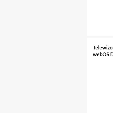
Telewiz
webOS D