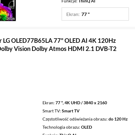
Funkcje
ThinQ AI
Ekran:
77 "
…
55 ",
65 ",
83 ",
97 "
or LG OLED77B65LA 77" OLED AI 4K 120Hz
olby Vision Dolby Atmos HDMI 2.1 DVB-T2
Ekran
77 ", 4K UHD / 3840 x 2160
Smart TV
Smart TV
Częstotliwość odświeżania obrazu
do 120 Hz
Technologia obrazu
OLED