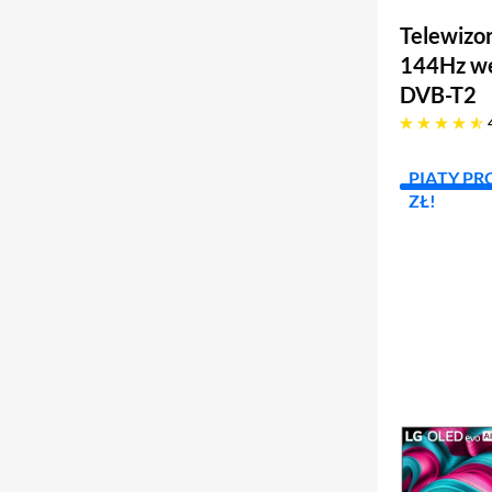
Telewizo
144Hz we
DVB-T2
4.8 gwiazdek
PIĄTY PR
ZŁ!