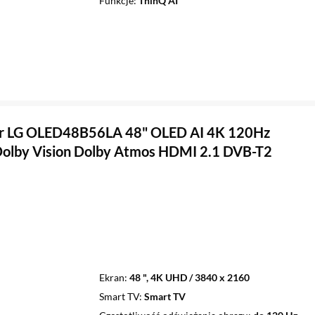
Funkcje
ThinQ AI
or LG OLED48B56LA 48" OLED AI 4K 120Hz
olby Vision Dolby Atmos HDMI 2.1 DVB-T2
Ekran
48 ", 4K UHD / 3840 x 2160
Smart TV
Smart TV