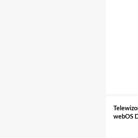
Telewiz
webOS D