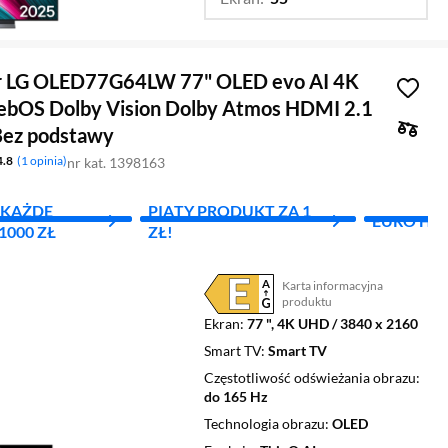
…
42 ",
48 ",
65 ",
77 ",
83 "
r LG OLED77G64LW 77" OLED evo AI 4K
bOS Dolby Vision Dolby Atmos HDMI 2.1
ez podstawy
4.8
1 opinia
nr kat. 1398163
A KAŻDE
PIĄTY PRODUKT ZA 1
EURO HI
000 ZŁ
ZŁ!
Karta informacyjna
Plik w formacie pdf
(otworzy się w nowym oknie)
produktu
Ekran
77 ", 4K UHD / 3840 x 2160
Smart TV
Smart TV
Częstotliwość odświeżania obrazu
do 165 Hz
Technologia obrazu
OLED