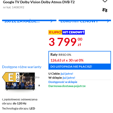
Google TV Dolby Vision Dolby Atmos DVB-T2
nr kat. 1408392
100 ZŁ ZA KAŻDE
EURO HIT CENOWY
WYDANE 1000 ZŁ
Cena 3 799 z
3 799
00
zł
Raty
RRSO 0%
126,63 zł
x 30 rat
0%
Dostępne różne warianty
DO LISTOPADA NIE PŁACISZ!
Karta
U Ciebie:
już jutro!
informacyjna
W sklepie:
już jutro!
Plik w formacie pdf
(otworzy się w nowym oknie)
produktu
Dostępność w sklepie
Ekran
55 ", 4K UHD / 3840 x
Darmowa dostawa pojutrze
2160
Smart TV
Google TV
Częstotliwość odświeżania
obrazu
do 120 Hz
Technologia obrazu
LED