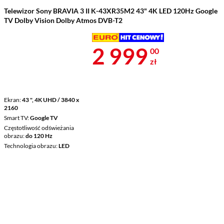
Telewizor Sony BRAVIA 3 II K-43XR35M2 43" 4K LED 120Hz Google
TV Dolby Vision Dolby Atmos DVB-T2
Cena 2 999 z
2 999
00
zł
Ekran
43 ", 4K UHD / 3840 x
2160
Smart TV
Google TV
Częstotliwość odświeżania
obrazu
do 120 Hz
Technologia obrazu
LED