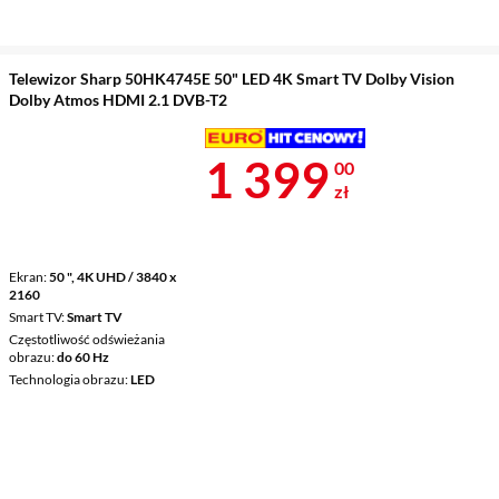
Telewizor Sharp 50HK4745E 50" LED 4K Smart TV Dolby Vision
Dolby Atmos HDMI 2.1 DVB-T2
Cena 1 399 z
1 399
00
zł
Ekran
50 ", 4K UHD / 3840 x
2160
Smart TV
Smart TV
Częstotliwość odświeżania
obrazu
do 60 Hz
Technologia obrazu
LED