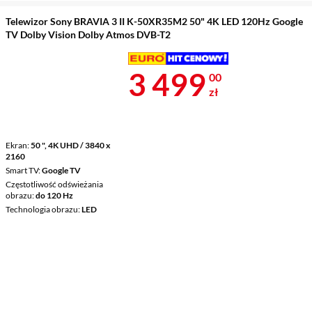
Telewizor Sony BRAVIA 3 II K-50XR35M2 50" 4K LED 120Hz Google
TV Dolby Vision Dolby Atmos DVB-T2
Cena 3 499 z
3 499
00
zł
Ekran
50 ", 4K UHD / 3840 x
2160
Smart TV
Google TV
Częstotliwość odświeżania
obrazu
do 120 Hz
Technologia obrazu
LED