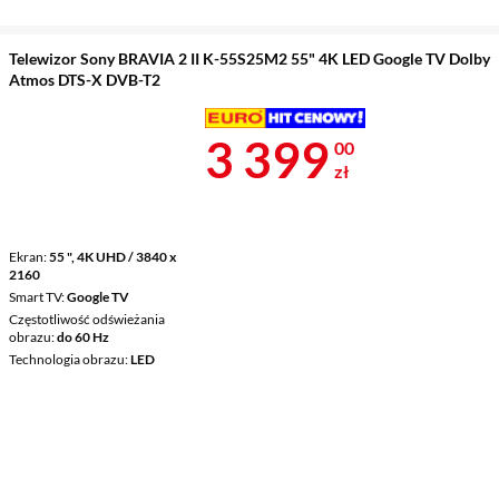
Telewizor Sony BRAVIA 2 II K-55S25M2 55" 4K LED Google TV Dolby
Atmos DTS-X DVB-T2
Cena 3 399 z
3 399
00
zł
Ekran
55 ", 4K UHD / 3840 x
2160
Smart TV
Google TV
Częstotliwość odświeżania
obrazu
do 60 Hz
Technologia obrazu
LED