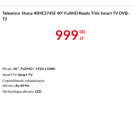
Telewizor Sharp 40HE2745E 40" FullHD Ready TiVo Smart TV DVB-
T2
Cena 999 zł
999
00
zł
Ekran
40 ", Full HD / 1920 x 1080
Smart TV
Smart TV
Częstotliwość odświeżania
obrazu
do 60 Hz
Technologia obrazu
LED