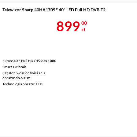
Telewizor Sharp 40HA1705E 40" LED Full HD DVB-T2
Cena 899 zł
899
00
zł
Ekran
40 ", Full HD / 1920 x 1080
Smart TV
brak
Częstotliwość odświeżania
obrazu
do 60 Hz
Technologia obrazu
LED