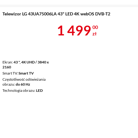
Telewizor LG 43UA75006LA 43" LED 4K webOS DVB-T2
Cena 1 499 z
1 499
00
zł
Ekran
43 ", 4K UHD / 3840 x
2160
Smart TV
Smart TV
Częstotliwość odświeżania
obrazu
do 60 Hz
Technologia obrazu
LED