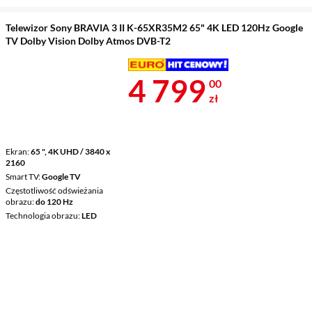
Telewizor Sony BRAVIA 3 II K-65XR35M2 65" 4K LED 120Hz Google
TV Dolby Vision Dolby Atmos DVB-T2
Cena 4 799 z
4 799
00
zł
Ekran
65 ", 4K UHD / 3840 x
2160
Smart TV
Google TV
Częstotliwość odświeżania
obrazu
do 120 Hz
Technologia obrazu
LED