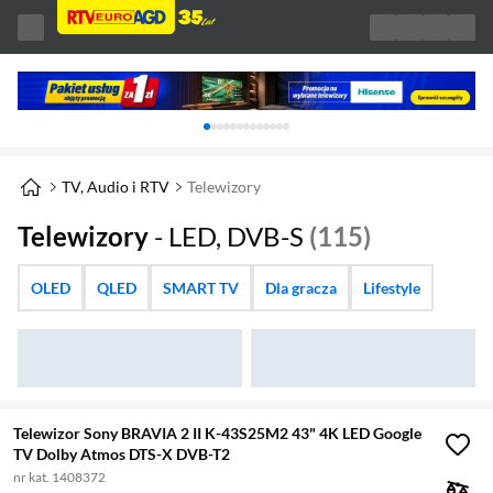
Karuzela z banerami, aktualny element 1 z 
TV, Audio i RTV
Telewizory
Telewizory
- LED, DVB-S
(115)
OLED
QLED
SMART TV
Dla gracza
Lifestyle
Telewizor Sony BRAVIA 2 II K-43S25M2 43" 4K LED Google
TV Dolby Atmos DTS-X DVB-T2
nr kat. 1408372