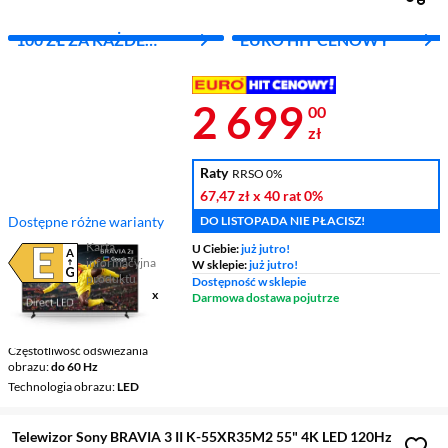
100 ZŁ ZA KAŻDE
EURO HIT CENOWY
WYDANE 1000 ZŁ
Cena 2 699 z
2 699
00
zł
Raty
RRSO 0%
67,47 zł
x 40 rat
0%
Dostępne różne warianty
DO LISTOPADA NIE PŁACISZ!
Karta
U Ciebie:
już jutro!
informacyjna
W sklepie:
już jutro!
Plik w formacie pdf
(otworzy się w nowym oknie)
produktu
Dostępność w sklepie
Ekran
43 ", 4K UHD / 3840 x
Darmowa dostawa pojutrze
2160
Smart TV
Google TV
Częstotliwość odświeżania
obrazu
do 60 Hz
Technologia obrazu
LED
Telewizor Sony BRAVIA 3 II K-55XR35M2 55" 4K LED 120Hz