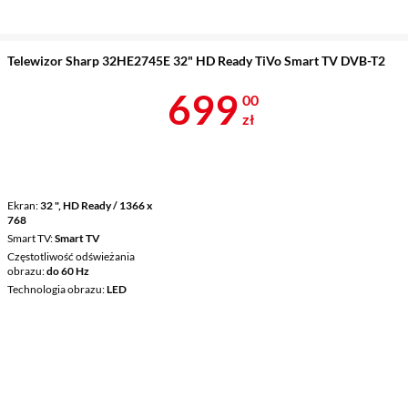
Telewizor Sharp 32HE2745E 32" HD Ready TiVo Smart TV DVB-T2
Cena 699 zł
699
00
zł
Ekran
32 ", HD Ready / 1366 x
768
Smart TV
Smart TV
Częstotliwość odświeżania
obrazu
do 60 Hz
Technologia obrazu
LED