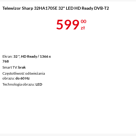
Telewizor Sharp 32HA1705E 32" LED HD Ready DVB-T2
Cena 599 zł
599
00
zł
Ekran
32 ", HD Ready / 1366 x
768
Smart TV
brak
Częstotliwość odświeżania
obrazu
do 60 Hz
Technologia obrazu
LED