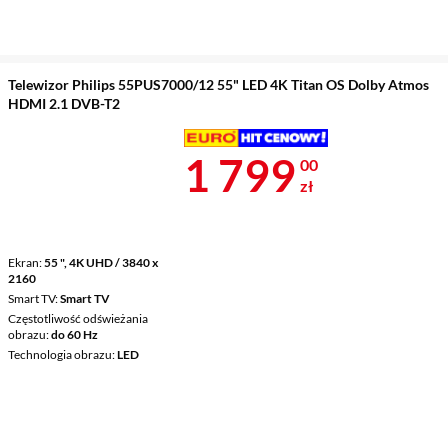
Telewizor Philips 55PUS7000/12 55" LED 4K Titan OS Dolby Atmos
HDMI 2.1 DVB-T2
Cena 1 799 z
1 799
00
zł
Ekran
55 ", 4K UHD / 3840 x
2160
Smart TV
Smart TV
Częstotliwość odświeżania
obrazu
do 60 Hz
Technologia obrazu
LED