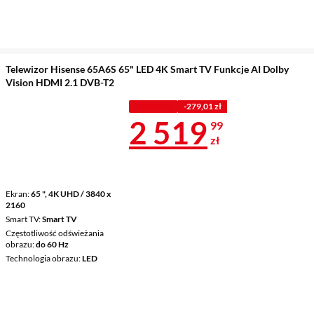
Telewizor Hisense 65A6S 65" LED 4K Smart TV Funkcje AI Dolby
Vision HDMI 2.1 DVB-T2
Z KODEM
-279,01 zł
Cena 2 519,9
2 519
99
zł
Ekran
65 ", 4K UHD / 3840 x
2160
Smart TV
Smart TV
Częstotliwość odświeżania
obrazu
do 60 Hz
Technologia obrazu
LED