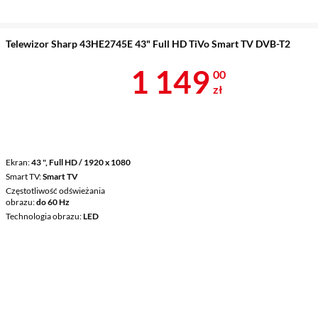
Telewizor Sharp 43HE2745E 43" Full HD TiVo Smart TV DVB-T2
Cena 1 149 z
1 149
00
zł
Ekran
43 ", Full HD / 1920 x 1080
Smart TV
Smart TV
Częstotliwość odświeżania
obrazu
do 60 Hz
Technologia obrazu
LED