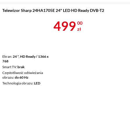
Telewizor Sharp 24HA1705E 24" LED HD Ready DVB-T2
Cena 499 zł
499
00
zł
Ekran
24 ", HD Ready / 1366 x
768
Smart TV
brak
Częstotliwość odświeżania
obrazu
do 60 Hz
Technologia obrazu
LED