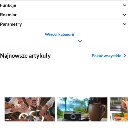
Funkcje
Rozmiar
Parametry
Więcej kategorii
Sekcja pominięta
Najnowsze artykuły
Pokaż wszystkie
Nadchodzące
Ranking aparatów
Najleps
premiery smartfonów
kompaktowych.
tytanow
– kalendarz nowości
Najlepsze modele
2026
2026
Sekcja pominięta