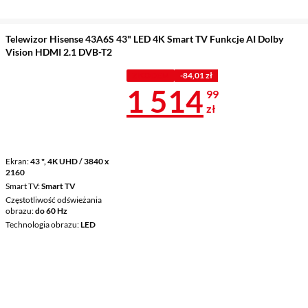
Telewizor Hisense 43A6S 43" LED 4K Smart TV Funkcje AI Dolby
Vision HDMI 2.1 DVB-T2
Z KODEM
-84,01 zł
Cena 1 514,9
1 514
99
zł
Ekran
43 ", 4K UHD / 3840 x
2160
Smart TV
Smart TV
Częstotliwość odświeżania
obrazu
do 60 Hz
Technologia obrazu
LED