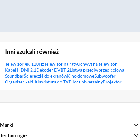
Inni szukali również
Telewizor 4K 120Hz
Telewizor na raty
Uchwyt na telewizor
Kabel HDMI 2.1
Dekoder DVBT-2
Listwa przeciwprzepięciowa
Soundbar
Ściereczki do ekranów
Kino domowe
Subwoofer
Organizer kabli
Klawiatura do TV
Pilot uniwersalny
Projektor
Sekcja pominięta
Marki
Technologie