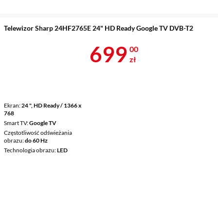
Telewizor Sharp 24HF2765E 24" HD Ready Google TV DVB-T2
Cena 699 zł
699
00
zł
Ekran
24 ", HD Ready / 1366 x
768
Smart TV
Google TV
Częstotliwość odświeżania
obrazu
do 60 Hz
Technologia obrazu
LED