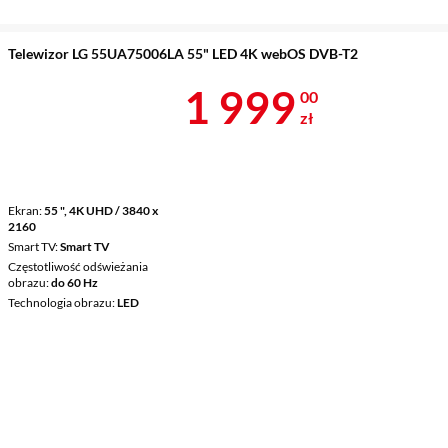
Telewizor LG 55UA75006LA 55" LED 4K webOS DVB-T2
Cena 1 999 z
1 999
00
zł
Ekran
55 ", 4K UHD / 3840 x
2160
Smart TV
Smart TV
Częstotliwość odświeżania
obrazu
do 60 Hz
Technologia obrazu
LED