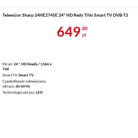
Telewizor Sharp 24HE2745E 24" HD Redy TiVo Smart TV DVB-T2
Cena 649 zł
649
00
zł
Ekran
24 ", HD Ready / 1366 x
768
Smart TV
Smart TV
Częstotliwość odświeżania
obrazu
do 60 Hz
Technologia obrazu
LED