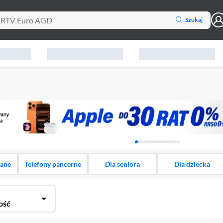
Szukaj
Karuzela z banerami, aktu
dane
Telefony pancerne
Dla seniora
Dla dziecka
ość