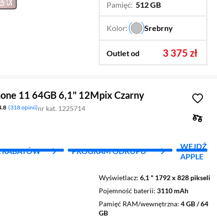
Pamięć:
512 GB
…
256 GB
Kolor:
Srebrny
…
3 375 zł
Outlet od
hone 11 64GB 6,1" 12Mpix Czarny
4.8
318 opinii
nr kat. 1225714
WEJDŹ D
L RABATÓW
PROGRAM ODKUPU
APPLE
Wyświetlacz
6,1 " 1792 x 828 pikseli
Pojemność baterii
3110 mAh
Pamięć RAM/wewnętrzna
4 GB / 64
GB