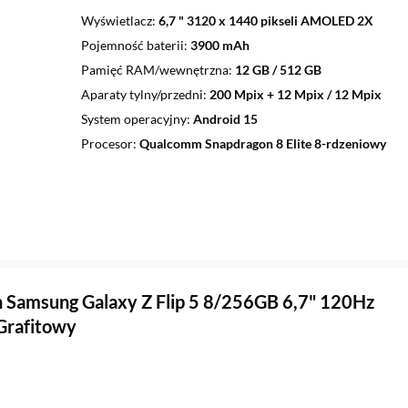
Wyświetlacz
6,7 " 3120 x 1440 pikseli AMOLED 2X
Pojemność baterii
3900 mAh
Pamięć RAM/wewnętrzna
12 GB / 512 GB
Aparaty tylny/przedni
200 Mpix + 12 Mpix / 12 Mpix
System operacyjny
Android 15
Procesor
Qualcomm Snapdragon 8 Elite 8-rdzeniowy
 Samsung Galaxy Z Flip 5 8/256GB 6,7" 120Hz
Grafitowy