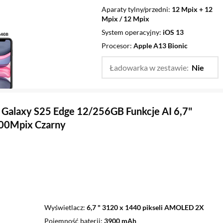
Aparaty tylny/przedni
12 Mpix + 12
Mpix / 12 Mpix
System operacyjny
iOS 13
Procesor
Apple A13 Bionic
Ładowarka w zestawie:
Nie
…
Tak
Galaxy S25 Edge 12/256GB Funkcje AI 6,7"
00Mpix Czarny
Wyświetlacz
6,7 " 3120 x 1440 pikseli AMOLED 2X
Pojemność baterii
3900 mAh