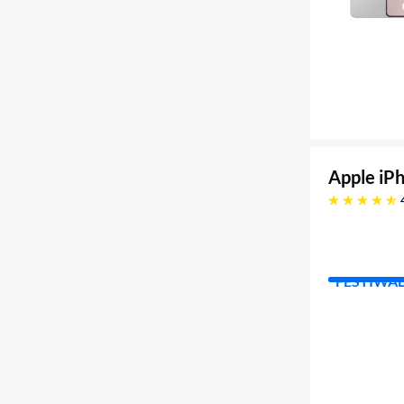
Apple iP
4.8 gwiazdek
FESTIWA