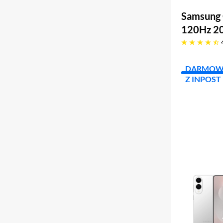
Samsung 
120Hz 2
4.6 gwiazdek
DARMOW
Z INPOST