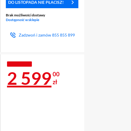
DO LISTOPADA NIE PŁACISZ!
Brak możliwości dostawy
Dostępność w sklepie
Zadzwoń i zamów
855 855 899
PROMOCJA
Cena 2 599 zł
2 599
00
zł