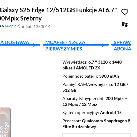
Galaxy S25 Edge 12/512GB Funkcje AI 6,7"
00Mpix Srebrny
4.6
4 opinie
nr kat. 1353014
A DOSTAWA
MCAFEE - 1 ZŁ ZA
SPRAWD
PIERWSZY MIES.
ABONAM
Wyświetlacz
6,7 " 3120 x 1440
pikseli AMOLED 2X
Pojemność baterii
3900 mAh
Pamięć RAM/wewnętrzna
12 GB /
512 GB
Aparaty tylny/przedni
200 Mpix +
12 Mpix / 12 Mpix
System operacyjny
Android 15
Procesor
Qualcomm Snapdragon 8
Elite 8-rdzeniowy