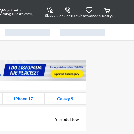
Moje konto
Zaloguj / Zarejestruj
Sklepy
855 855 855
Obserwowane
Koszyk
alny element 1 z 15
iPhone 17
Galaxy S
9
produktów