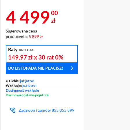
Cena 4 499 zł
4 499
00
zł
Sugerowana cena
producenta:
5 899 zł
Ź
OCHRONA
ENT
WYŚWIETLACZA
Raty
RRSO 0%
149,97 zł
x 30 rat
0%
DO LISTOPADA NIE PŁACISZ!
U Ciebie:
już jutro!
W sklepie:
już jutro!
Dostępność w sklepie
Darmowa dostawa pojutrze
Zadzwoń i zamów
855 855 899