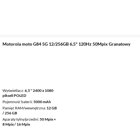
Motorola moto G84 5G 12/256GB 6,5" 120Hz 50Mpix Granatowy
Wyświetlacz
6,5 " 2400 x 1080
pikseli POLED
Pojemność baterii
5000 mAh
Pamięć RAM/wewnętrzna
12 GB
/ 256 GB
Aparaty tylny/przedni
50 Mpix +
8 Mpix / 16 Mpix