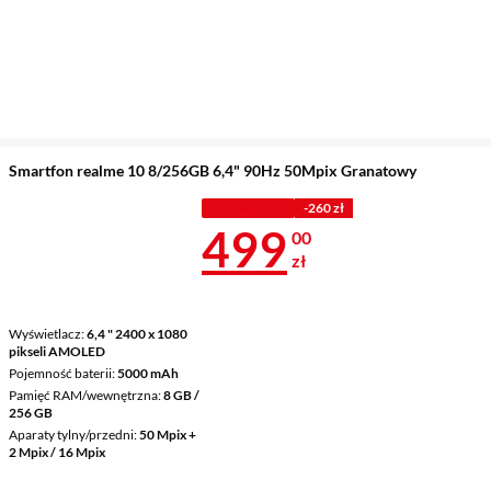
Smartfon realme 10 8/256GB 6,4" 90Hz 50Mpix Granatowy
PROMOCJA
-260 zł
Cena 499 zł
499
00
zł
Wyświetlacz
6,4 " 2400 x 1080
pikseli AMOLED
Pojemność baterii
5000 mAh
Pamięć RAM/wewnętrzna
8 GB /
256 GB
Aparaty tylny/przedni
50 Mpix +
2 Mpix / 16 Mpix