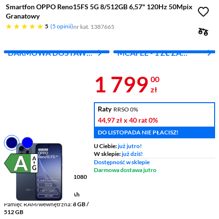
Smartfon OPPO Reno15FS 5G 8/512GB 6,57" 120Hz 50Mpix
Granatowy
pięć gwiazdek
5
5 opinii
nr kat. 1387665
DARMOWA DOSTAWA
MCAFEE - 1 ZŁ ZA
Z INPOST
PIERWSZY MIES.
Cena 1 799 z
1 799
00
zł
Raty
RRSO 0%
44,97 zł
x 40 rat
0%
DO LISTOPADA NIE PŁACISZ!
U Ciebie:
już jutro!
W sklepie:
już dziś!
Dostępność w sklepie
Darmowa dostawa jutro
Wyświetlacz
6,57 " 2372 x 1080
pikseli AMOLED
Pojemność baterii
6500 mAh
Pamięć RAM/wewnętrzna
8 GB /
512 GB