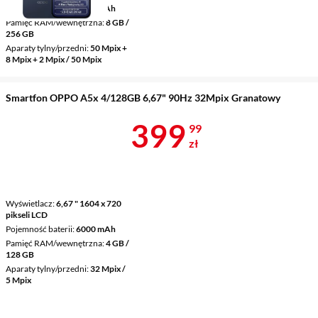
Pojemność baterii
6500 mAh
Pamięć RAM/wewnętrzna
8 GB /
256 GB
Aparaty tylny/przedni
50 Mpix +
8 Mpix + 2 Mpix / 50 Mpix
Smartfon OPPO A5x 4/128GB 6,67" 90Hz 32Mpix Granatowy
Cena 399,99 
399
99
zł
Wyświetlacz
6,67 " 1604 x 720
pikseli LCD
Pojemność baterii
6000 mAh
Pamięć RAM/wewnętrzna
4 GB /
128 GB
Aparaty tylny/przedni
32 Mpix /
5 Mpix