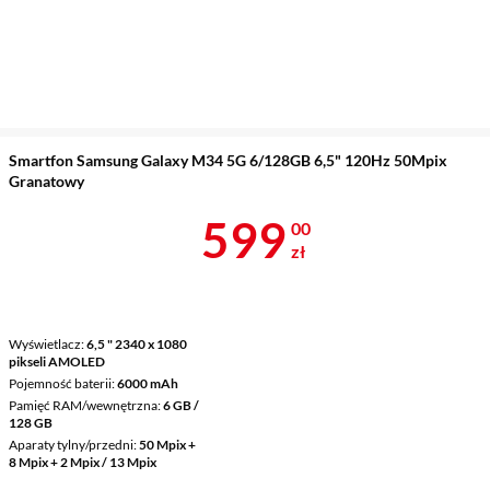
Smartfon Samsung Galaxy M34 5G 6/128GB 6,5" 120Hz 50Mpix
Granatowy
Cena 599 zł
599
00
zł
Wyświetlacz
6,5 " 2340 x 1080
pikseli AMOLED
Pojemność baterii
6000 mAh
Pamięć RAM/wewnętrzna
6 GB /
128 GB
Aparaty tylny/przedni
50 Mpix +
8 Mpix + 2 Mpix / 13 Mpix