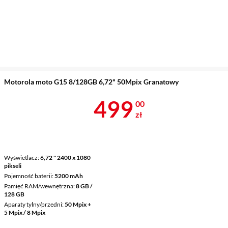
Motorola moto G15 8/128GB 6,72" 50Mpix Granatowy
Cena 499 zł
499
00
zł
Wyświetlacz
6,72 " 2400 x 1080
pikseli
Pojemność baterii
5200 mAh
Pamięć RAM/wewnętrzna
8 GB /
128 GB
Aparaty tylny/przedni
50 Mpix +
5 Mpix / 8 Mpix