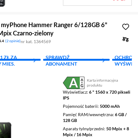
n myPhone Hammer Ranger 6/128GB 6"
pix Czarno-zielony
4.4
2 opinie
nr kat. 1364569
1 ZŁ ZA
SPRAWDŹ
OCHRON
 MIES.
ABONAMENT
WYŚWIET
Karta informacyjna
Plik w formacie pdf
(otworzy się w nowym oknie)
produktu
Wyświetlacz
6 " 1560 x 720 pikseli
IPS
Pojemność baterii
5000 mAh
Pamięć RAM/wewnętrzna
6 GB /
128 GB
Aparaty tylny/przedni
50 Mpix + 8
Mpix / 16 Mpix