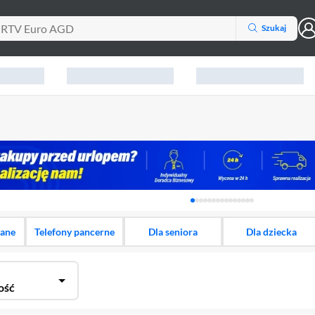
Szukaj
Karuzela z banerami, aktu
dane
Telefony pancerne
Dla seniora
Dla dziecka
ość