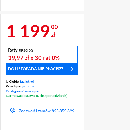
Cena 1 199 zł
1 199
00
zł
Raty
RRSO 0%
A
39,97 zł
x 30 rat
0%
LACZA
DO LISTOPADA NIE PŁACISZ!
U Ciebie:
już jutro!
W sklepie:
już jutro!
Dostępność w sklepie
Darmowa dostawa 10 sie. (poniedziałek)
Zadzwoń i zamów
855 855 899