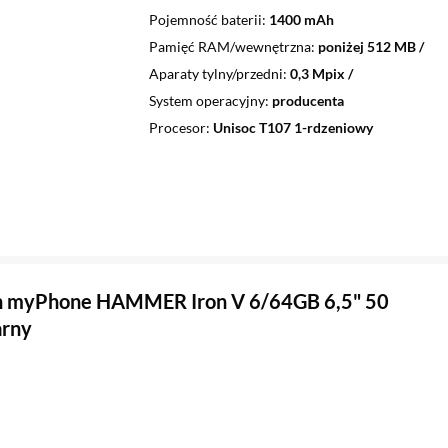
Pojemność baterii
1400 mAh
Pamięć RAM/wewnętrzna
poniżej 512 MB /
Aparaty tylny/przedni
0,3 Mpix /
System operacyjny
producenta
Procesor
Unisoc T107 1-rdzeniowy
n myPhone HAMMER Iron V 6/64GB 6,5" 50
arny