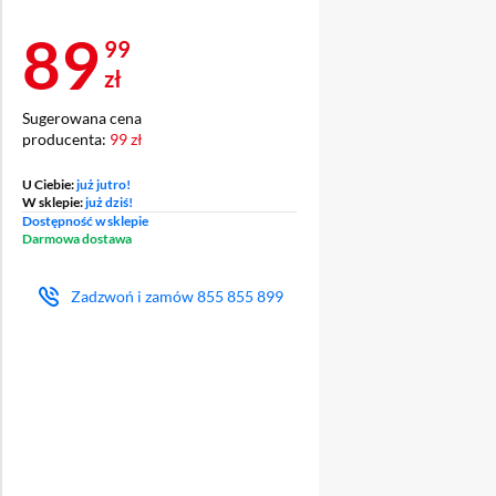
Cena 89,99 zł
89
99
zł
Sugerowana cena
producenta:
99 zł
Ź
OCHRONA
ENT
WYŚWIETLACZA
U Ciebie:
już jutro!
W sklepie:
już dziś!
Dostępność w sklepie
Darmowa dostawa
Zadzwoń i zamów
855 855 899