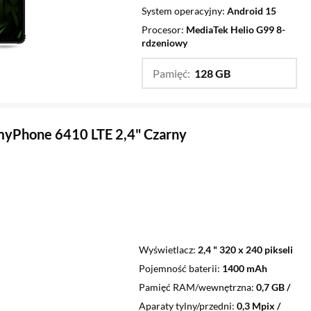
System operacyjny
Android 15
Procesor
MediaTek Helio G99 8-
rdzeniowy
Pamięć:
128 GB
…
256 GB
myPhone 6410 LTE 2,4" Czarny
Wyświetlacz
2,4 " 320 x 240 pikseli
Pojemność baterii
1400 mAh
Pamięć RAM/wewnętrzna
0,7 GB /
Aparaty tylny/przedni
0,3 Mpix /