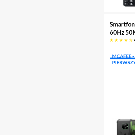
Smartfo
60Hz 50M
4.4 gwiazdek
MCAFEE - 
PIERWSZY