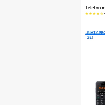
Telefon 
4.3 gwiazdek
PIĄTY PR
ZŁ!