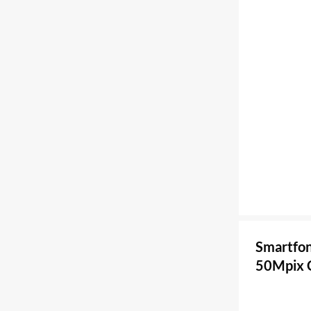
Smartfo
50Mpix C