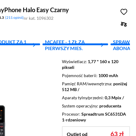
myPhone Halo Easy Czarny
4.3
211 opinii
nr kat. 1096302
ODUKT ZA 1
MCAFEE - 1 ZŁ ZA
SPRAWD
PIERWSZY MIES.
ABONAM
Wyświetlacz
1,77 " 160 x 120
pikseli
Pojemność baterii
1000 mAh
Pamięć RAM/wewnętrzna
poniżej
512 MB /
Aparaty tylny/przedni
0,3 Mpix /
System operacyjny
producenta
Procesor
Spreadtrum SC6531DA
1-rdzeniowy
63 zł
Outlet od