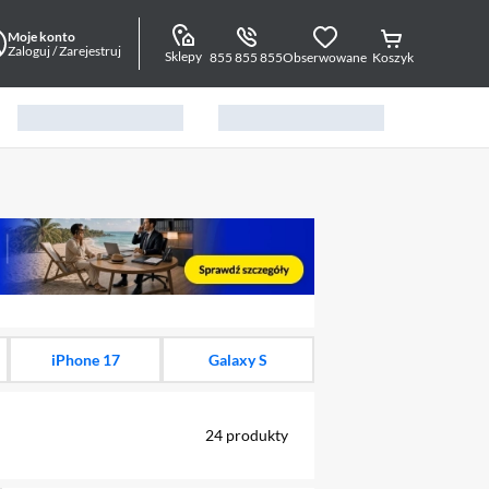
Moje konto
Zaloguj / Zarejestruj
Sklepy
855 855 855
Obserwowane
Koszyk
alny element 1 z 15
iPhone 17
Galaxy S
24
produkty