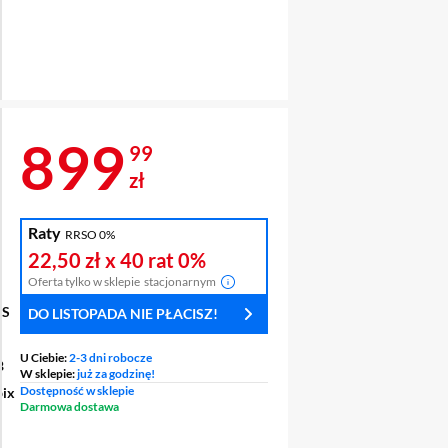
Cena 899,99 zł
899
99
zł
Raty
RRSO 0%
A
22,50 zł
x 40 rat
0%
LACZA
Oferta tylko w sklepie
stacjonarnym
PS
DO LISTOPADA NIE PŁACISZ!
U Ciebie:
2-3 dni robocze
B
W sklepie:
już za godzinę!
Dostępność w sklepie
pix
Darmowa dostawa