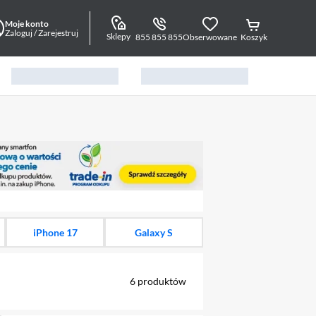
Moje konto
Zaloguj / Zarejestruj
Sklepy
855 855 855
Obserwowane
Koszyk
alny element 1 z 15
iPhone 17
Galaxy S
6
produktów