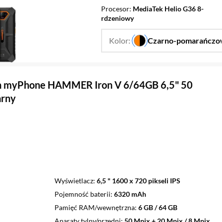
Procesor
MediaTek Helio G36 8-
rdzeniowy
Kolor:
Czarno-pomarańcz
n myPhone HAMMER Iron V 6/64GB 6,5" 50
arny
Wyświetlacz
6,5 " 1600 x 720 pikseli IPS
Pojemność baterii
6320 mAh
Pamięć RAM/wewnętrzna
6 GB / 64 GB
Aparaty tylny/przedni
50 Mpix + 20 Mpix / 8 Mpix