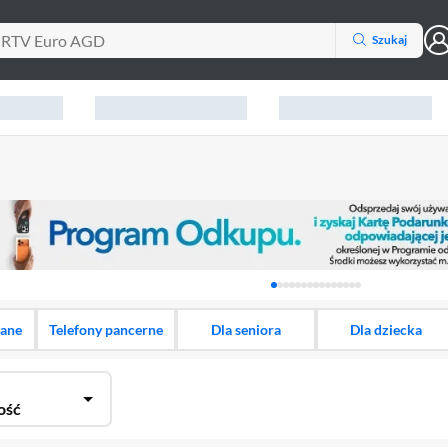
Szukaj
Karuzela z banerami, aktu
dane
Telefony pancerne
Dla seniora
Dla dziecka
ość