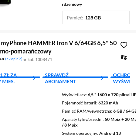
rdzeniowy
Pamięć:
128 GB
…
256 GB
 myPhone HAMMER Iron V 6/64GB 6,5" 50
arno-pomarańczowy
4.8
52 opinie
nr kat. 1308471
1 ZŁ ZA
SPRAWDŹ
OCHRON
 MIES.
ABONAMENT
WYŚWIET
Wyświetlacz
6,5 " 1600 x 720 pikseli I
Pojemność baterii
6320 mAh
Pamięć RAM/wewnętrzna
6 GB / 64 G
Aparaty tylny/przedni
50 Mpix + 20 M
/ 8 Mpix
System operacyjny
Android 13