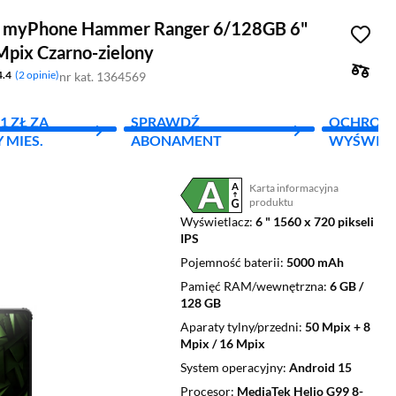
n myPhone Hammer Ranger 6/128GB 6"
pix Czarno-zielony
4.4
2 opinie
nr kat. 1364569
1 ZŁ ZA
SPRAWDŹ
OCHRON
 MIES.
ABONAMENT
WYŚWIET
Karta informacyjna
Plik w formacie pdf
(otworzy się w nowym oknie)
produktu
Wyświetlacz
6 " 1560 x 720 pikseli
IPS
Pojemność baterii
5000 mAh
Pamięć RAM/wewnętrzna
6 GB /
128 GB
Aparaty tylny/przedni
50 Mpix + 8
Mpix / 16 Mpix
System operacyjny
Android 15
Procesor
MediaTek Helio G99 8-