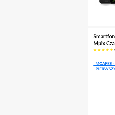
Smartfon
Mpix Cz
4.8 gwiazdek
MCAFEE - 
PIERWSZY