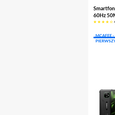
Smartfo
60Hz 50M
4.4 gwiazdek
MCAFEE - 
PIERWSZY