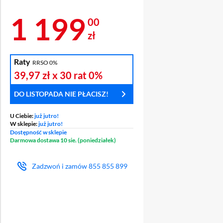
Cena 1 199 zł
1 199
00
zł
Raty
RRSO 0%
A
39,97 zł
x 30 rat
0%
LACZA
DO LISTOPADA NIE PŁACISZ!
U Ciebie:
już jutro!
W sklepie:
już jutro!
Dostępność w sklepie
Darmowa dostawa 10 sie. (poniedziałek)
Zadzwoń i zamów
855 855 899