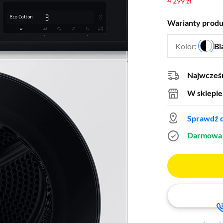
4 299 zł
Warianty prod
Kolor:
Bi
Najwcześn
W sklepie
Sprawdź d
Darmowa 