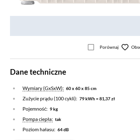
Porównaj
Obs
Dane techniczne
Otwórz warstwę
Wymiary (GxSxW):
60 x 60 x 85 cm
Zużycie prądu (100 cykli):
79 kWh = 81,37 zł
Pojemność:
9 kg
Otwórz warstwę
Pompa ciepła:
tak
Poziom hałasu:
64 dB