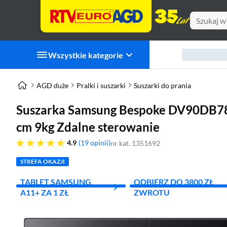
Wszystkie kategorie
AGD duże
Pralki i suszarki
Suszarki do prania
Suszarka Samsung Bespoke DV90DB78
cm 9kg Zdalne sterowanie
4.9 gwiazdek
4.9
19 opinii
nr kat. 1351692
STREFA OKAZJI
TABLET SAMSUNG
ODBIERZ DO 3800 ZŁ
A11+ ZA 1 ZŁ
ZWROTU