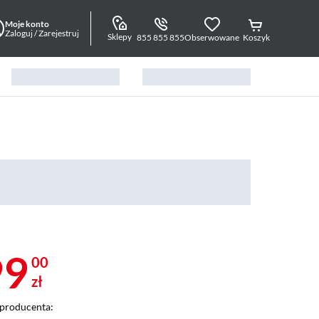
Moje konto
Zaloguj / Zarejestruj
Sklepy
855 855 855
Obserwowane
Koszyk
99
00
zł
producenta: