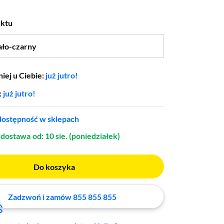
uktu
ało-czarny
…
iej u Ciebie:
już jutro!
:
już jutro!
ostępność w sklepach
dostawa
od: 10 sie. (poniedziałek)
Do koszyka
Zadzwoń i zamów 855 855 855