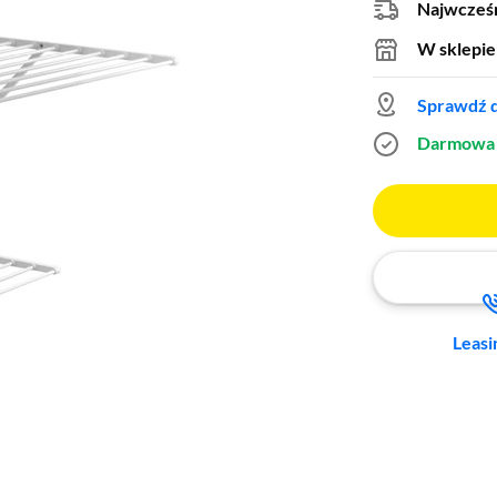
Najwcześn
W sklepie
Sprawdź d
Darmowa 
Leasi