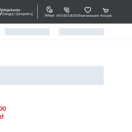
Moje konto
Zaloguj / Zarejestruj
Sklepy
855 855 855
Obserwowane
Koszyk
00
zł