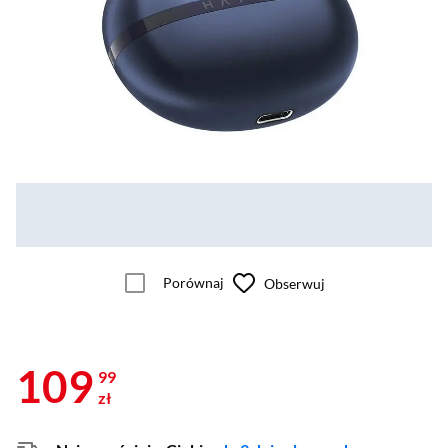
Porównaj
Obserwuj
109
99
zł