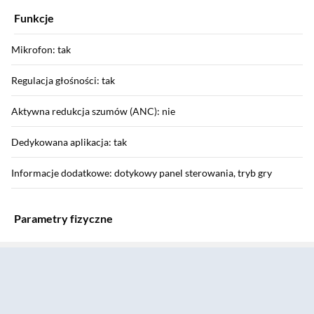
Funkcje
Mikrofon: tak
Regulacja głośności: tak
Aktywna redukcja szumów (ANC): nie
Dedykowana aplikacja: tak
Informacje dodatkowe: dotykowy panel sterowania, tryb gry
Parametry fizyczne
Sekcja pominięta
Budowa słuchawek: douszne, True Wireless
Średnica przetwornika: 12 mm
Port ładowania: USB-C