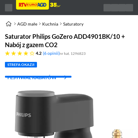
AGD małe
Kuchnia
Saturatory
Saturator Philips GoZero ADD4901BK/10 +
Nabój z gazem CO2
4.2 gwiazdek
4.2
6 opinii
nr kat. 1296823
STREFA OKAZJI
FESTIWAL RABATÓW