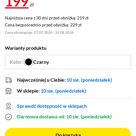
199
zł
Najniższa cena z 30 dni przed obniżką: 219 zł
Najniższa cena z 30 dni przed obniżką:
219 zł
Cena bezpośrednio przed obniżką: 229 zł
Cena bezpośrednio przed obniżką:
229 zł
Cena obowiązuje: 27.07.2026 - 31.08.2026
Warianty produktu
Kolor:
Czarny
…
Najwcześniej u Ciebie:
10 sie. (poniedziałek)
W sklepie:
10 sie. (poniedziałek)
Sprawdź dostępność w sklepach
Darmowa dostawa
od: 10 sie. (poniedziałek)
Do koszyka