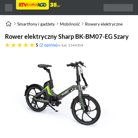
Smartfony i gadżety
Mobilność
Rowery elektryczne
Rower elektryczny Sharp BK-BM07-EG Szary
pięć gwiazdek
5
2 opinie
nr kat. 1344304