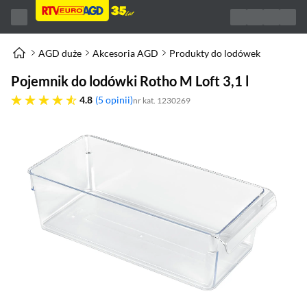
AGD duże
Akcesoria AGD
Produkty do lodówek
Pojemnik do lodówki Rotho M Loft 3,1 l
4.8 gwiazdek
4.8
5 opinii
nr kat. 1230269