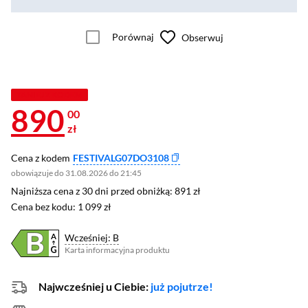
Porównaj
Obserwuj
TANIEJ Z KODEM
890
00
zł
Cena z kodem
FESTIVALG07DO3108
obowiązuje do 31.08.2026 do 21:45
Najniższa cena z 30 dni przed obniżką: 891 zł
Najniższa cena z 30 dni przed obniżką:
891 zł
Cena bez kodu: 1 099 zł
Cena bez kodu:
1 099 zł
Wcześniej: B
Karta informacyjna produktu
Plik w formacie pdf
(otworzy się w nowym oknie)
Najwcześniej u Ciebie:
już pojutrze!