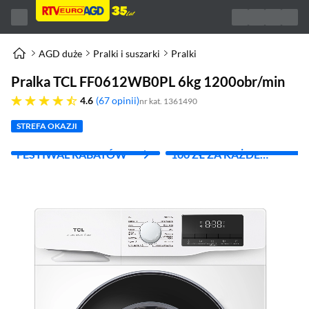
AGD duże
Pralki i suszarki
Pralki
Pralka TCL FF0612WB0PL 6kg 1200obr/min
4.6 gwiazdek
4.6
67 opinii
nr kat. 1361490
STREFA OKAZJI
FESTIWAL RABATÓW
100 ZŁ ZA KAŻDE
WYDANE 1000 ZŁ