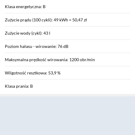
Klasa energetyczna: B
Zużycie prądu (100 cykli): 49 kWh = 50,47 zł
Zużycie wody (cykl): 43 l
Poziom hałasu - wirowanie: 76 dB
Maksymalna prędkość wirowania: 1200 obr/min
Wilgotność resztkowa: 53,9 %
Klasa prania: B
Sekcja pominięta
Klasa wirowania: B
Klasa poziomu hałasu wirowania: B
Programy i funkcje