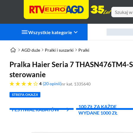
Wszystkie kategorie
AGD duże
Pralki i suszarki
Pralki
Pralka Haier Seria 7 THASN476TM4-S
sterowanie
cztery gwiazdki
4
20 opinii
nr kat. 1335640
STREFA OKAZJI
100 ZŁ ZA KAŻDE
FESTIWAL RABATÓW
WYDANE 1000 ZŁ