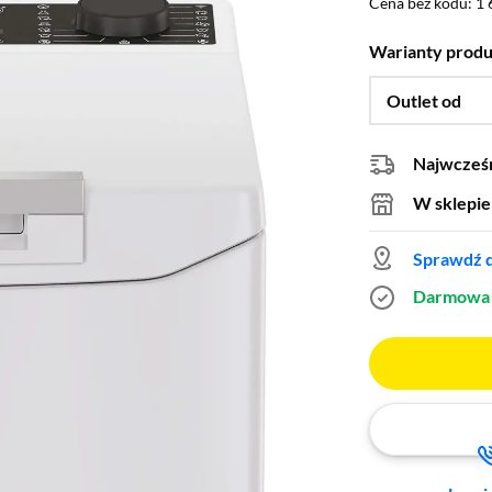
Cena bez kodu: 1 
Cena bez kodu:
1 
Warianty prod
Outlet od
Najwcześn
W sklepie
Sprawdź d
Darmowa 