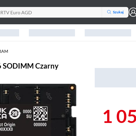
Szukaj
 RAM
46 SODIMM Czarny
1 0