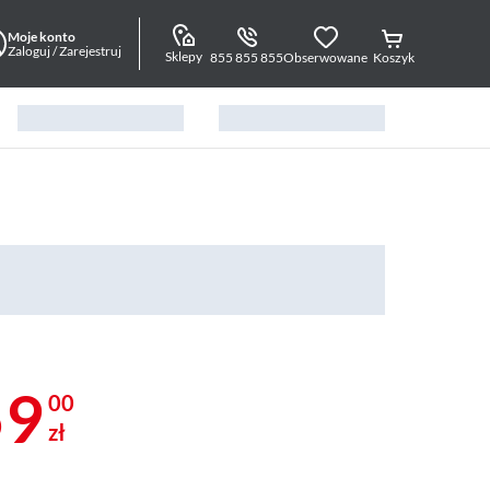
Moje konto
Zaloguj / Zarejestruj
Sklepy
855 855 855
Obserwowane
Koszyk
59
00
zł