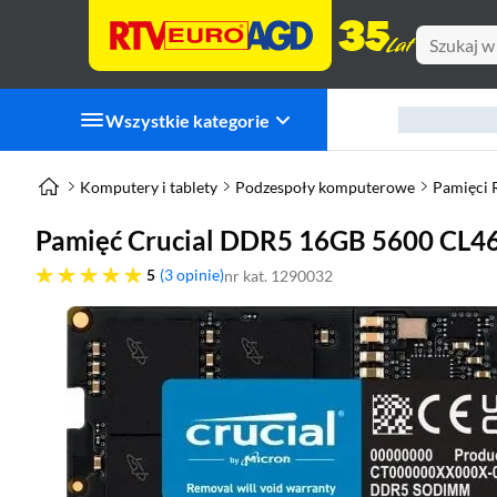
Wszystkie kategorie
Komputery i tablety
Podzespoły komputerowe
Pamięci
Pamięć Crucial DDR5 16GB 5600 CL
pięć gwiazdek
5
3 opinie
nr kat. 1290032