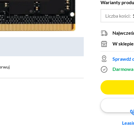
Warianty prod
Liczba kości:
Najwcześn
W sklepie
Sprawdź d
erwuj
Darmowa 
Leasi