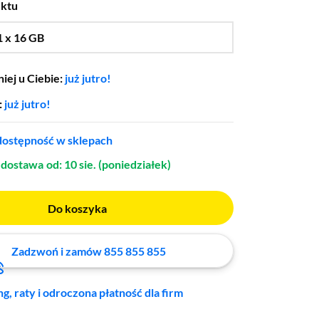
uktu
1 x 16 GB
…
1 x 32 GB,
1 x 64 GB,
2 x 16 GB
iej u Ciebie:
już jutro!
:
już jutro!
ostępność w sklepach
dostawa
od: 10 sie. (poniedziałek)
Do koszyka
Zadzwoń i zamów 855 855 855
ng, raty i odroczona płatność dla firm