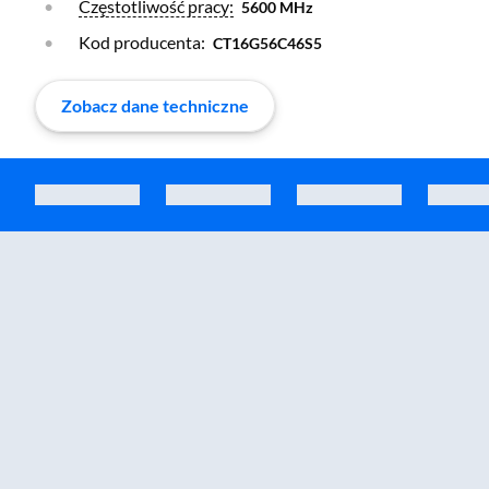
Otwórz warstwę
Częstotliwość pracy:
5600 MHz
Kod producenta:
CT16G56C46S5
Zobacz dane techniczne
Zostałeś przeniesiony do sekcji akcesoriów