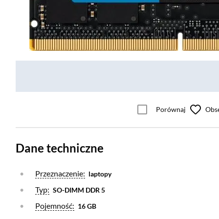
Porównaj
Obs
Dane techniczne
Otwórz warstwę
Przeznaczenie:
laptopy
Otwórz warstwę
Typ:
SO-DIMM DDR 5
Otwórz warstwę
Pojemność:
16 GB