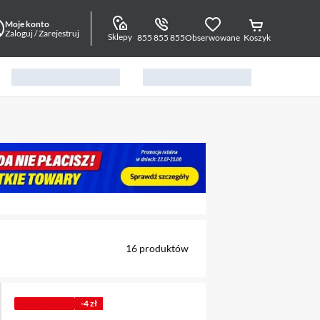
Moje konto
Zaloguj / Zarejestruj
Sklepy
855 855 855
Obserwowane
Koszyk
alny element 1 z 3
16
produktów
PROMOCJA
-4 zł