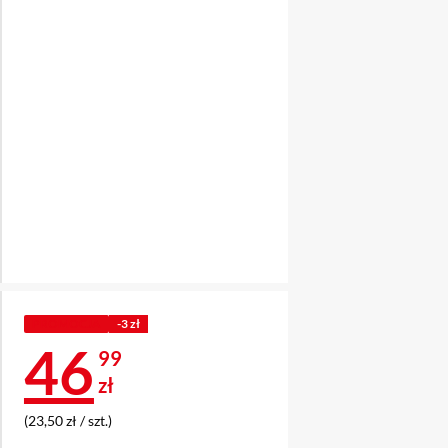
PROMOCJA
-3 zł
Cena 46,99 zł
46
99
zł
(23,50 zł / szt.)