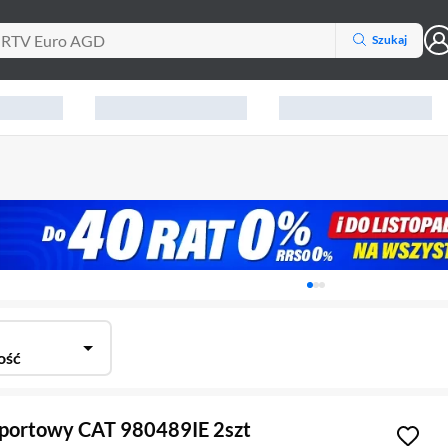
Szukaj
Karuzela z banerami, aktu
ość
sportowy CAT 980489IE 2szt