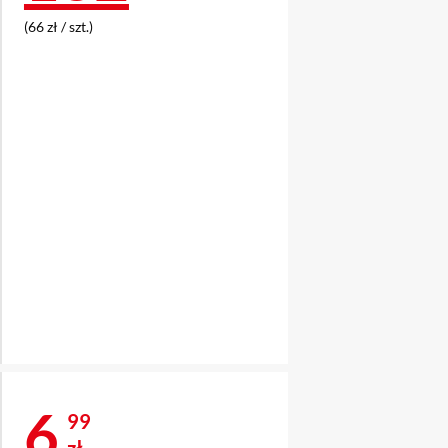
(66 zł / szt.)
Cena 6,99 zł
6
99
zł