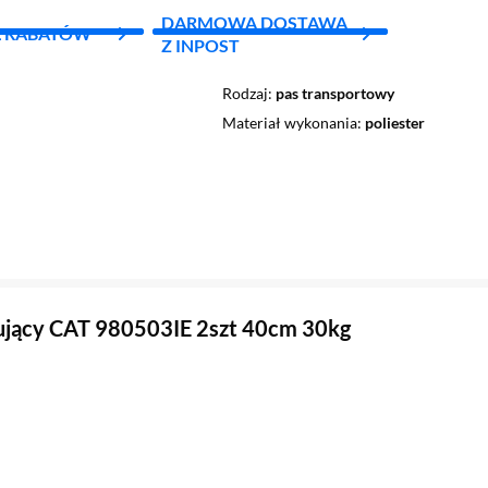
DARMOWA DOSTAWA
L RABATÓW
Z INPOST
Rodzaj
pas transportowy
Materiał wykonania
poliester
ujący CAT 980503IE 2szt 40cm 30kg