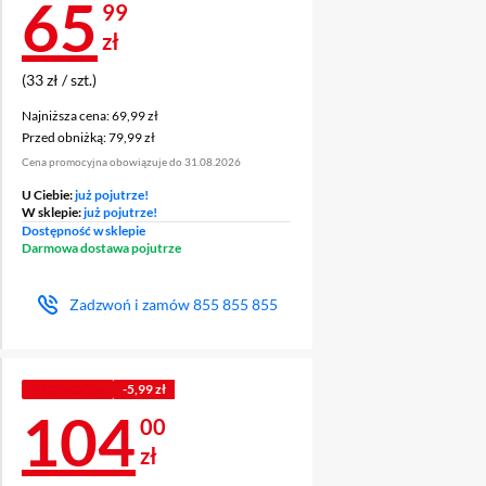
Cena 65,99 zł
65
99
zł
(33 zł / szt.)
ODUKT ZA 1
Najniższa cena: 69,99 zł
Najniższa cena:
69,99 zł
Przed obniżką: 79,99 zł
Przed obniżką:
79,99 zł
Cena promocyjna obowiązuje do 31.08.2026
U Ciebie:
już pojutrze!
W sklepie:
już pojutrze!
Dostępność w sklepie
Darmowa dostawa pojutrze
Zadzwoń i zamów
855 855 855
PROMOCJA
-5,99 zł
Cena 104 zł
104
00
zł