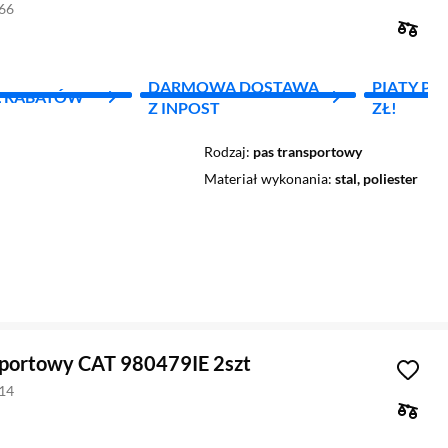
866
DARMOWA DOSTAWA
PIĄTY PR
L RABATÓW
Z INPOST
ZŁ!
Rodzaj
pas transportowy
Materiał wykonania
stal, poliester
sportowy CAT 980479IE 2szt
814