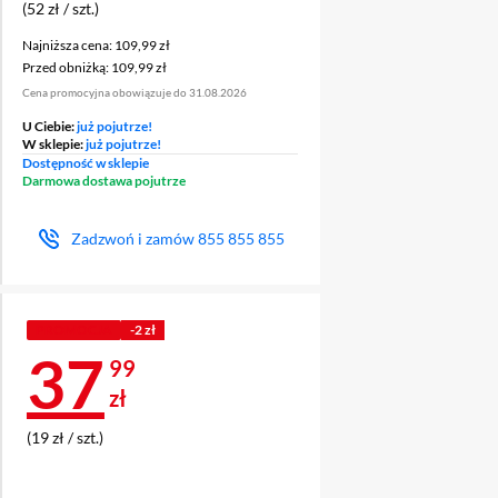
(52 zł / szt.)
Najniższa cena: 109,99 zł
Najniższa cena:
109,99 zł
Przed obniżką: 109,99 zł
Przed obniżką:
109,99 zł
Cena promocyjna obowiązuje do 31.08.2026
U Ciebie:
już pojutrze!
W sklepie:
już pojutrze!
Dostępność w sklepie
Darmowa dostawa pojutrze
Zadzwoń i zamów
855 855 855
PROMOCJA
-2 zł
Cena 37,99 zł
37
99
zł
(19 zł / szt.)