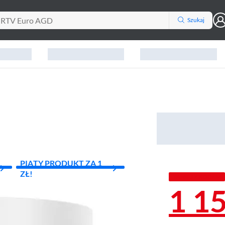
Szukaj
PIĄTY PRODUKT ZA 1
ZŁ!
TANIEJ Z KODEM
1 1