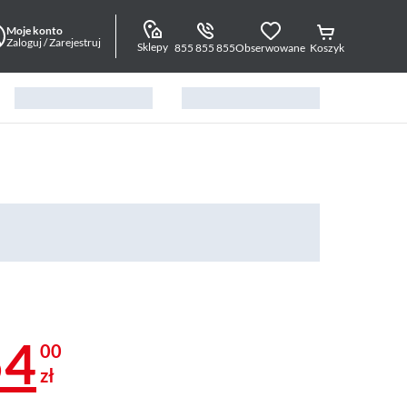
Moje konto
Zaloguj / Zarejestruj
Sklepy
855 855 855
Obserwowane
Koszyk
54
00
zł