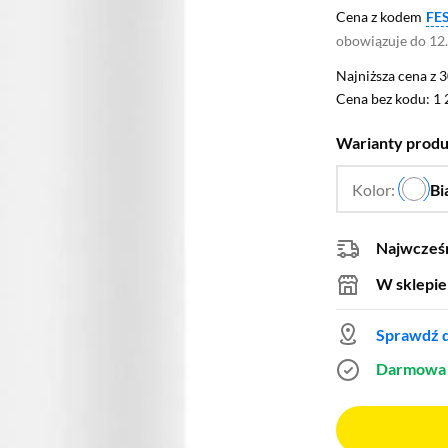
Cena z kodem
FE
obowiązuje do 12
Najniższa cena z 3
Najniższa cena z 
Cena bez kodu: 1 
Cena bez kodu:
1 
Warianty prod
Kolor:
Bi
Najwcześn
W sklepie
Sprawdź d
Darmowa 