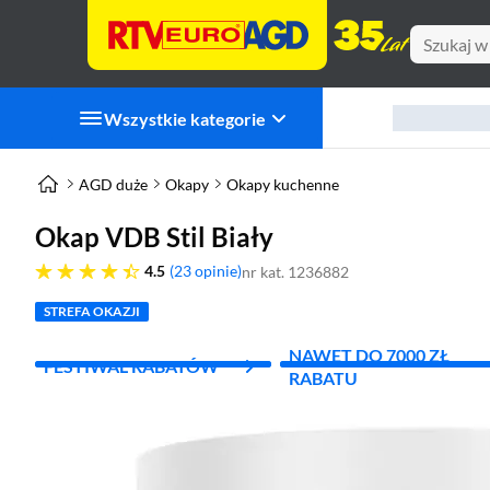
Wszystkie kategorie
AGD duże
Okapy
Okapy kuchenne
Okap VDB Stil Biały
4.5 gwiazdek
4.5
23 opinie
nr kat. 1236882
STREFA OKAZJI
NAWET DO 7000 ZŁ
FESTIWAL RABATÓW
RABATU