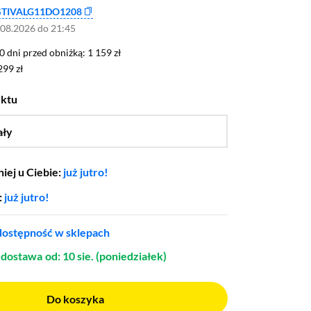
STIVALG11DO1208
.08.2026 do 21:45
0 dni przed obniżką: 1 159 zł
30 dni przed obniżką:
1 159 zł
299 zł
299 zł
uktu
ały
…
iej u Ciebie:
już jutro!
:
już jutro!
ostępność w sklepach
dostawa
od: 10 sie. (poniedziałek)
Do koszyka