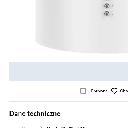
Porównaj
Obs
Dane techniczne
Otwórz warstwę