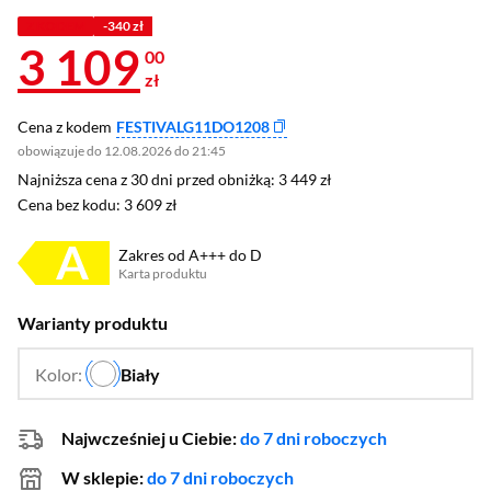
Z KODEM
-340 zł
3 109
00
zł
Cena z kodem
FESTIVALG11DO1208
obowiązuje do 12.08.2026 do 21:45
Najniższa cena z 30 dni przed obniżką: 3 449 zł
Najniższa cena z 30 dni przed obniżką:
3 449 zł
Cena bez kodu: 3 609 zł
Cena bez kodu:
3 609 zł
Zakres od A+++ do D
Karta produktu
Plik w formacie pdf
(otworzy się w nowym oknie)
Warianty produktu
Kolor:
Biały
…
Najwcześniej u Ciebie:
do 7 dni roboczych
W sklepie:
do 7 dni roboczych