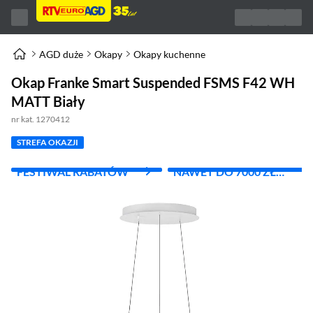
AGD duże
Okapy
Okapy kuchenne
Okap Franke Smart Suspended FSMS F42 WH
MATT Biały
nr kat. 1270412
STREFA OKAZJI
FESTIWAL RABATÓW
NAWET DO 7000 ZŁ
RABATU