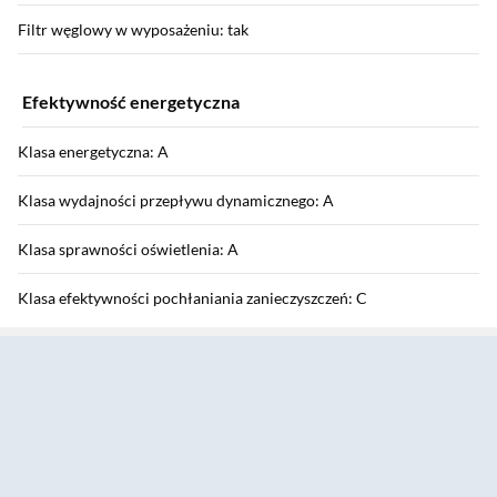
Filtr węglowy w wyposażeniu: tak
Efektywność energetyczna
Klasa energetyczna: A
Klasa wydajności przepływu dynamicznego: A
Klasa sprawności oświetlenia: A
Klasa efektywności pochłaniania zanieczyszczeń: C
Sekcja pominięta
Poziom hałasu: 66 dB
Roczne zużycie energii: 56 kWh
Parametry zewnętrzne