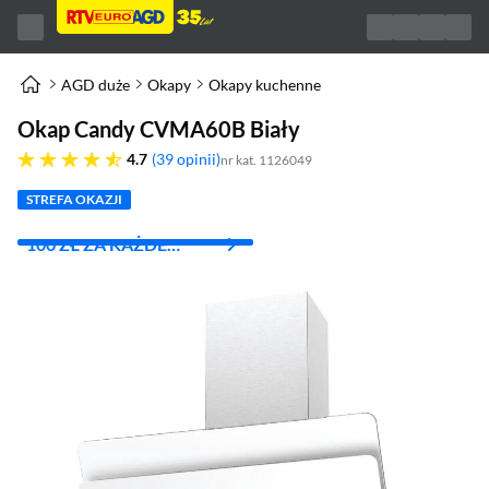
AGD duże
Okapy
Okapy kuchenne
Okap Candy CVMA60B Biały
4.7 gwiazdek
4.7
39 opinii
nr kat. 1126049
STREFA OKAZJI
100 ZŁ ZA KAŻDE
WYDANE 1000 ZŁ