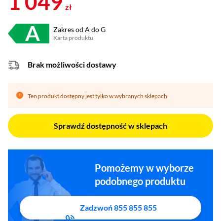
1 049
zł
Zakres od A do G
Karta produktu
Plik w formacie pdf
(otworzy się w nowym oknie)
Brak możliwości dostawy
Ten produkt dostępny jest tylko w wybranych sklepach
Sprawdź dostępność w sklepach
Pomożemy w wyborze
podobnego produktu
Zadzwoń 855 855 855