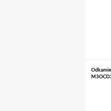
Odkamien
M3OCD3