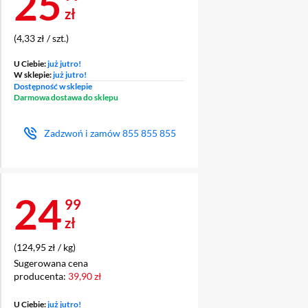
Cena 25,99 zł
25
zł
(4,33 zł / szt.)
U Ciebie:
już jutro!
W sklepie:
już jutro!
Dostępność w sklepie
Darmowa dostawa do sklepu
Zadzwoń i zamów
855 855 855
Cena 24,99 zł
24
99
zł
(124,95 zł / kg)
Sugerowana cena
producenta:
39,90 zł
U Ciebie:
już jutro!