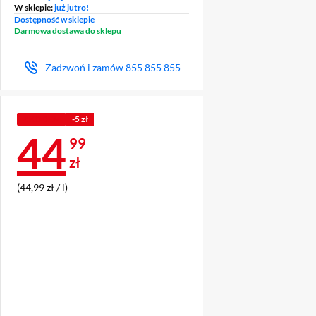
W sklepie:
już jutro!
Dostępność w sklepie
Darmowa dostawa do sklepu
Zadzwoń i zamów
855 855 855
Z KODEM
-5 zł
Cena 44,99 zł
44
99
zł
(44,99 zł / l)