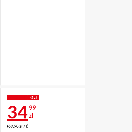
Z KODEM
-5 zł
Cena 34,99 zł
34
99
zł
(69,98 zł / l)