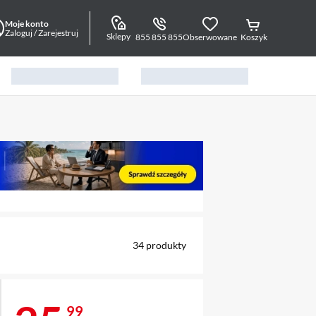
Moje konto
Zaloguj / Zarejestruj
Sklepy
855 855 855
Obserwowane
Koszyk
alny element 1 z 2
34
produkty
99