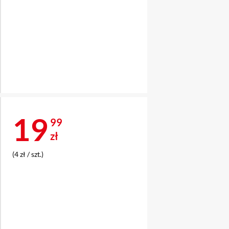
Cena 19,99 zł
19
99
zł
(4 zł / szt.)