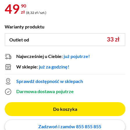
49
90
zł
(8,32 zł / szt.)
Warianty produktu
33 zł
Outlet od
Najwcześniej u Ciebie:
już pojutrze!
W sklepie:
już za godzinę!
Sprawdź dostępność w sklepach
Darmowa dostawa
pojutrze
Do koszyka
Zadzwoń i zamów 855 855 855