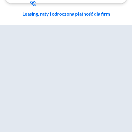
Leasing, raty i odroczona płatność dla firm
Zostałeś przeniesiony do sekcji akcesoriów