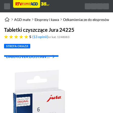
AGD małe
Ekspresy i kawa
Odkamieniacze do ekspresów
Tabletki czyszczące Jura 24225
pięć gwiazdek
5
13 opinii
nr kat. 1248083
STREFA OKAZJI
DARMOWA DOSTAWA
Z INPOST