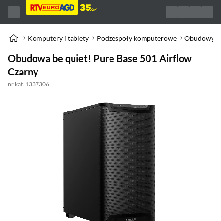
Komputery i tablety
Podzespoły komputerowe
Obudowy d
Obudowa be quiet! Pure Base 501 Airflow
Czarny
nr kat. 1337306