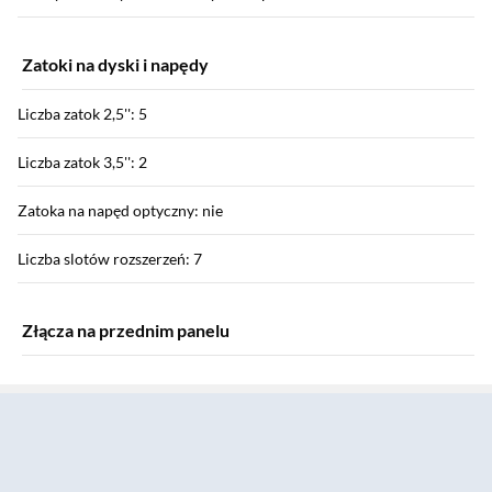
Zatoki na dyski i napędy
Liczba zatok 2,5'': 5
Liczba zatok 3,5'': 2
Zatoka na napęd optyczny: nie
Liczba slotów rozszerzeń: 7
Złącza na przednim panelu
Sekcja pominięta
USB 3.2 typ C: 1
USB 3.2: 2
Wyjście słuchawkowe/głośnikowe: 1