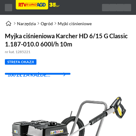
Narzędzia
Ogród
Myjki ciśnieniowe
Myjka ciśnieniowa Karcher HD 6/15 G Classic
1.187-010.0 600l/h 10m
nr kat. 1285221
STREFA OKAZJI
100 ZŁ ZA KAŻDE
WYDANE 1000 ZŁ