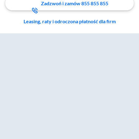
Zadzwoń i zamów 855 855 855
Leasing, raty i odroczona płatność dla firm
Zostałeś przeniesiony do sekcji akcesoriów