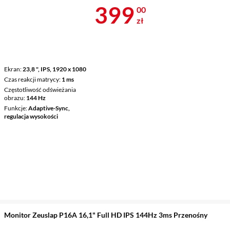
Cena 399 zł
399
00
zł
Ekran
23,8 ", IPS, 1920 x 1080
Czas reakcji matrycy
1 ms
Częstotliwość odświeżania
obrazu
144 Hz
Funkcje
Adaptive-Sync,
regulacja wysokości
Monitor Zeuslap P16A 16,1" Full HD IPS 144Hz 3ms Przenośny