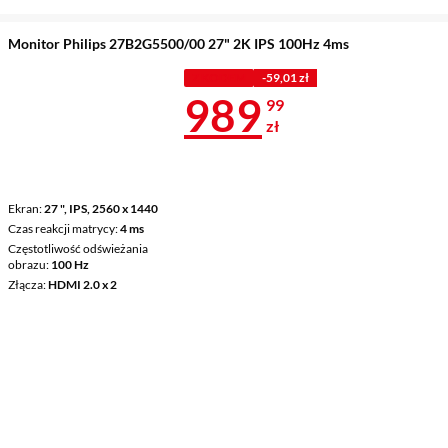
Monitor Philips 27B2G5500/00 27" 2K IPS 100Hz 4ms
Z KODEM
-59,01 zł
Cena 989,99 
989
99
zł
Ekran
27 ", IPS, 2560 x 1440
Czas reakcji matrycy
4 ms
Częstotliwość odświeżania
obrazu
100 Hz
Złącza
HDMI 2.0 x 2