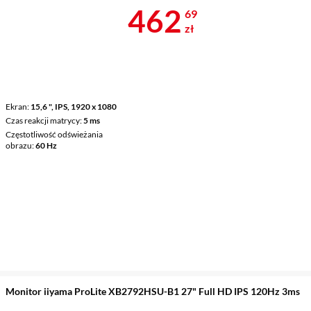
Cena 462,69 
462
69
zł
Ekran
15,6 ", IPS, 1920 x 1080
Czas reakcji matrycy
5 ms
Częstotliwość odświeżania
obrazu
60 Hz
Monitor iiyama ProLite XB2792HSU-B1 27" Full HD IPS 120Hz 3ms