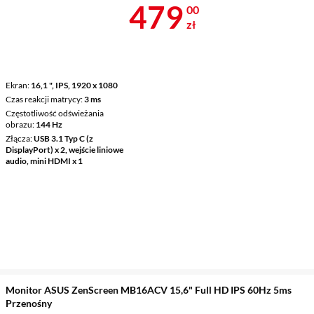
Cena 479 zł
479
00
zł
Ekran
16,1 ", IPS, 1920 x 1080
Czas reakcji matrycy
3 ms
Częstotliwość odświeżania
obrazu
144 Hz
Złącza
USB 3.1 Typ C (z
DisplayPort) x 2, wejście liniowe
audio, mini HDMI x 1
Monitor ASUS ZenScreen MB16ACV 15,6" Full HD IPS 60Hz 5ms
Przenośny