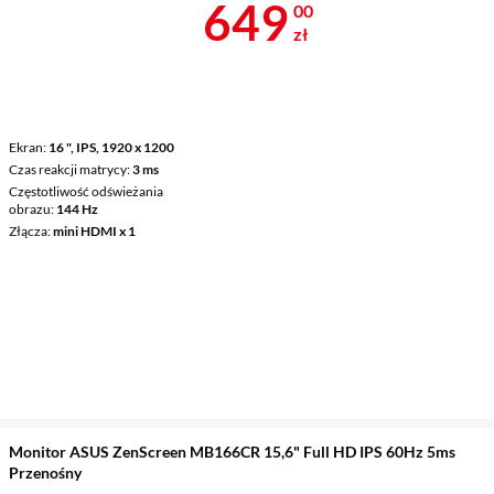
Cena 649 zł
649
00
zł
Ekran
16 ", IPS, 1920 x 1200
Czas reakcji matrycy
3 ms
Częstotliwość odświeżania
obrazu
144 Hz
Złącza
mini HDMI x 1
Monitor ASUS ZenScreen MB166CR 15,6" Full HD IPS 60Hz 5ms
Przenośny