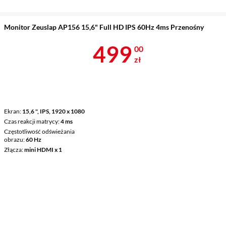
Monitor Zeuslap AP156 15,6" Full HD IPS 60Hz 4ms Przenośny
Cena 499 zł
499
00
zł
Ekran
15,6 ", IPS, 1920 x 1080
Czas reakcji matrycy
4 ms
Częstotliwość odświeżania
obrazu
60 Hz
Złącza
mini HDMI x 1