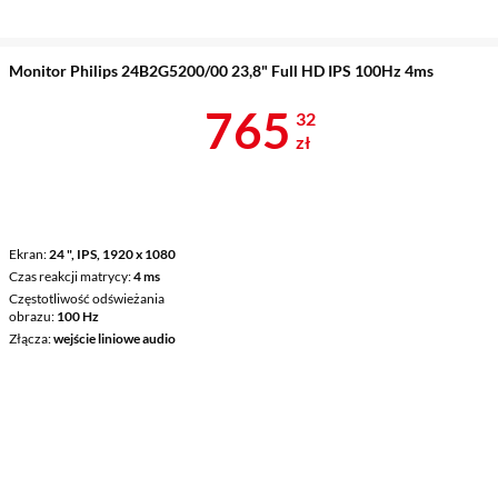
Monitor Philips 24B2G5200/00 23,8" Full HD IPS 100Hz 4ms
Cena 765,32 
765
32
zł
Ekran
24 ", IPS, 1920 x 1080
Czas reakcji matrycy
4 ms
Częstotliwość odświeżania
obrazu
100 Hz
Złącza
wejście liniowe audio