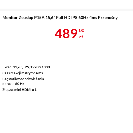
Monitor Zeuslap P15A 15,6" Full HD IPS 60Hz 4ms Przenośny
Cena 489 zł
489
00
zł
Ekran
15,6 ", IPS, 1920 x 1080
Czas reakcji matrycy
4 ms
Częstotliwość odświeżania
obrazu
60 Hz
Złącza
mini HDMI x 1