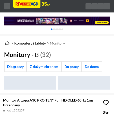
Karuzela z banerami, aktualny element 1 z 
Komputery i tablety
Monitory
Monitory
- B
(32)
Dla graczy
Z dużym ekranem
Do pracy
Do domu
Monitor Arzopa A3C PRO 13,3" Full HD OLED 60Hz 1ms
Przenośny
nr kat. 1355257