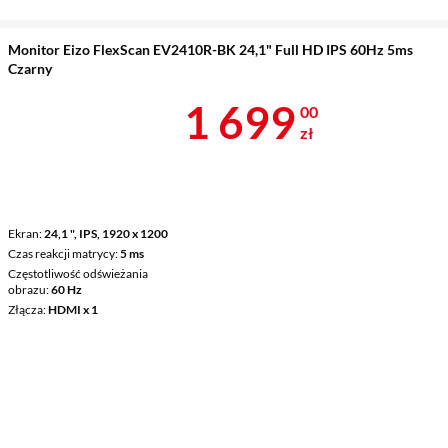
Monitor Eizo FlexScan EV2410R-BK 24,1" Full HD IPS 60Hz 5ms
Czarny
Cena 1 699 z
1 699
00
zł
Ekran
24,1 ", IPS, 1920 x 1200
Czas reakcji matrycy
5 ms
Częstotliwość odświeżania
obrazu
60 Hz
Złącza
HDMI x 1