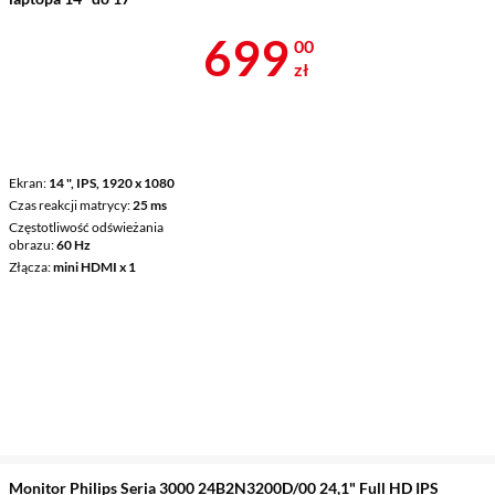
Cena 699 zł
699
00
zł
Ekran
14 ", IPS, 1920 x 1080
Czas reakcji matrycy
25 ms
Częstotliwość odświeżania
obrazu
60 Hz
Złącza
mini HDMI x 1
Monitor Philips Seria 3000 24B2N3200D/00 24,1" Full HD IPS