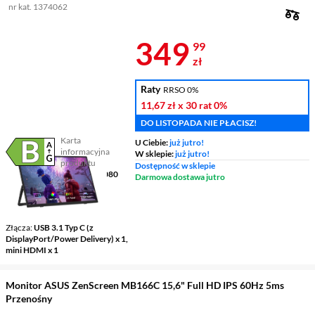
nr kat. 1374062
Cena 349,99 
349
99
zł
Raty
RRSO 0%
11,67 zł
x 30 rat
0%
DO LISTOPADA NIE PŁACISZ!
Karta
U Ciebie:
już jutro!
informacyjna
W sklepie:
już jutro!
Plik w formacie pdf
(otworzy się w nowym oknie)
produktu
Dostępność w sklepie
Ekran
15,6 ", IPS, 1920 x 1080
Darmowa dostawa jutro
Czas reakcji matrycy
4 ms
Częstotliwość odświeżania
obrazu
60 Hz
Złącza
USB 3.1 Typ C (z
DisplayPort/Power Delivery) x 1,
mini HDMI x 1
Monitor ASUS ZenScreen MB166C 15,6" Full HD IPS 60Hz 5ms
Przenośny