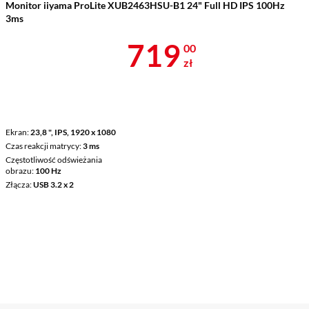
Monitor iiyama ProLite XUB2463HSU-B1 24" Full HD IPS 100Hz
3ms
Cena 719 zł
719
00
zł
Ekran
23,8 ", IPS, 1920 x 1080
Czas reakcji matrycy
3 ms
Częstotliwość odświeżania
obrazu
100 Hz
Złącza
USB 3.2 x 2