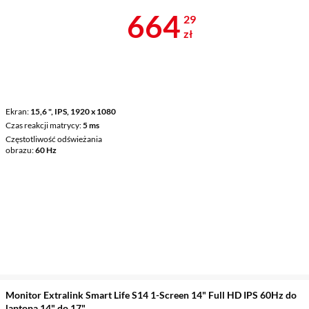
Cena 664,29 
664
29
zł
Ekran
15,6 ", IPS, 1920 x 1080
Czas reakcji matrycy
5 ms
Częstotliwość odświeżania
obrazu
60 Hz
Monitor Extralink Smart Life S14 1-Screen 14" Full HD IPS 60Hz do
laptopa 14" do 17"