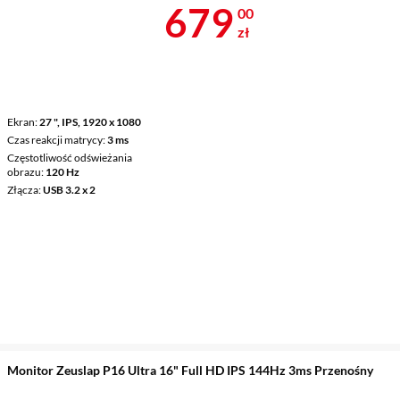
Cena 679 zł
679
00
zł
Ekran
27 ", IPS, 1920 x 1080
Czas reakcji matrycy
3 ms
Częstotliwość odświeżania
obrazu
120 Hz
Złącza
USB 3.2 x 2
Monitor Zeuslap P16 Ultra 16" Full HD IPS 144Hz 3ms Przenośny