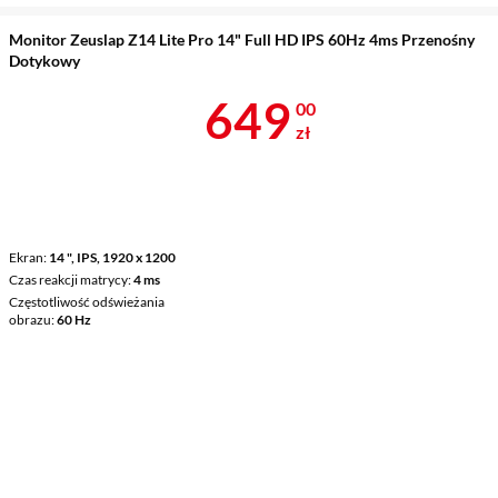
Monitor Zeuslap Z14 Lite Pro 14" Full HD IPS 60Hz 4ms Przenośny
Dotykowy
Cena 649 zł
649
00
zł
Ekran
14 ", IPS, 1920 x 1200
Czas reakcji matrycy
4 ms
Częstotliwość odświeżania
obrazu
60 Hz