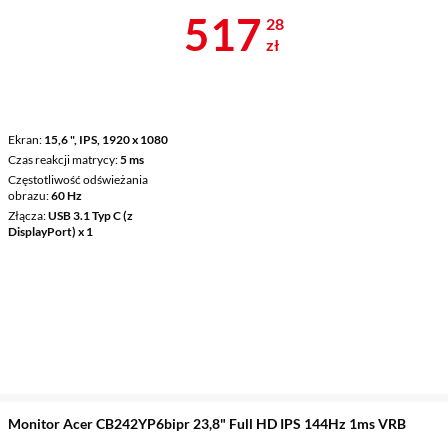
Cena 517,28 
517
28
zł
Ekran
15,6 ", IPS, 1920 x 1080
Czas reakcji matrycy
5 ms
Częstotliwość odświeżania
obrazu
60 Hz
Złącza
USB 3.1 Typ C (z
DisplayPort) x 1
Monitor Acer CB242YP6bipr 23,8" Full HD IPS 144Hz 1ms VRB