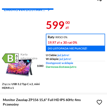
DARMOWA DOSTAWA
Z INPOST
Cena 599 zł
599
00
zł
Raty
RRSO 0%
19,97 zł
x 30 rat
0%
DO LISTOPADA NIE PŁACISZ!
Karta
U Ciebie:
już jutro!
informacyjna
W sklepie:
już jutro!
Plik w formacie pdf
(otworzy się w nowym oknie)
produktu
Dostępność w sklepie
Ekran
13,3 ", OLED, 1920 x 1080
Darmowa dostawa jutro
Czas reakcji matrycy
1 ms
Częstotliwość odświeżania
obrazu
60 Hz
Złącza
USB 3.2 Typ C x 2, mini
HDMI x 1
Monitor Zeuslap ZP156 15,6" Full HD IPS 60Hz 4ms
Przenośny