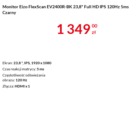
Monitor Eizo FlexScan EV2400R-BK 23,8" Full HD IPS 120Hz 5ms
Czarny
Cena 1 349 z
1 349
00
zł
Ekran
23,8 ", IPS, 1920 x 1080
Czas reakcji matrycy
5 ms
Częstotliwość odświeżania
obrazu
120 Hz
Złącza
HDMI x 1