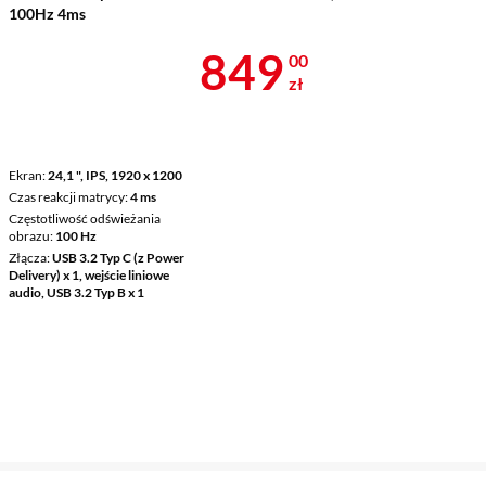
100Hz 4ms
Cena 849 zł
849
00
zł
Ekran
24,1 ", IPS, 1920 x 1200
Czas reakcji matrycy
4 ms
Częstotliwość odświeżania
obrazu
100 Hz
Złącza
USB 3.2 Typ C (z Power
Delivery) x 1, wejście liniowe
audio, USB 3.2 Typ B x 1