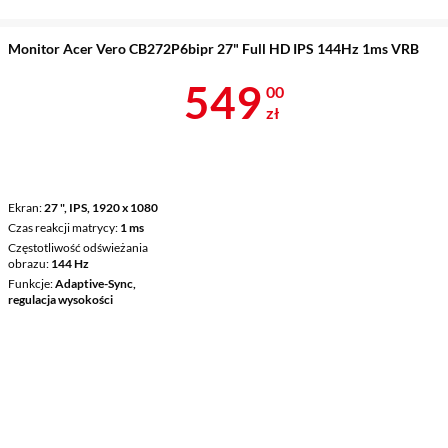
Monitor Acer Vero CB272P6bipr 27" Full HD IPS 144Hz 1ms VRB
Cena 549 zł
549
00
zł
Ekran
27 ", IPS, 1920 x 1080
Czas reakcji matrycy
1 ms
Częstotliwość odświeżania
obrazu
144 Hz
Funkcje
Adaptive-Sync,
regulacja wysokości