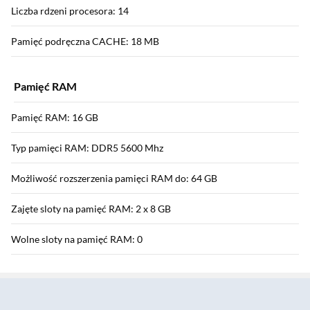
Liczba rdzeni procesora: 14
Pamięć podręczna CACHE: 18 MB
Pamięć RAM
Pamięć RAM: 16 GB
Typ pamięci RAM: DDR5 5600 Mhz
Możliwość rozszerzenia pamięci RAM do: 64 GB
Zajęte sloty na pamięć RAM: 2 x 8 GB
Wolne sloty na pamięć RAM: 0
Sekcja pominięta
Możliwość rozbudowy pamięci: tak