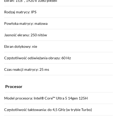
Ekran: 15,6 ", 1920 x 1080 pikseli
Rodzaj matrycy: IPS
Powłoka matrycy: matowa
Jasność ekranu: 250 nitów
Ekran dotykowy: nie
Częstotliwość odświeżania obrazu: 60 Hz
Czas reakcji matrycy: 25 ms
Procesor
Model procesora: Intel® Core™ Ultra 5 14gen 125H
Częstotliwość taktowania: do 4,5 GHz (w trybie Turbo)