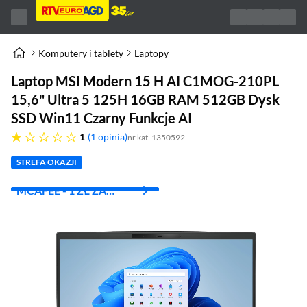
Komputery i tablety
Laptopy
Laptop MSI Modern 15 H AI C1MOG-210PL
15,6" Ultra 5 125H 16GB RAM 512GB Dysk
SSD Win11 Czarny Funkcje AI
jedna gwiazdka
1
1 opinia
nr kat. 1350592
STREFA OKAZJI
MCAFEE - 1 ZŁ ZA
PIERWSZY MIES.