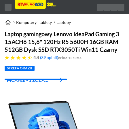
Komputery i tablety
Laptopy
Laptop gamingowy Lenovo IdeaPad Gaming 3
15ACH6 15,6" 120Hz R5 5600H 16GB RAM
512GB Dysk SSD RTX3050Ti Win11 Czarny
4.4 gwiazdek
4.4
39 opinii
nr kat. 1272500
STREFA OKAZJI
MCAFEE - 1 ZŁ ZA
PIERWSZY MIES.