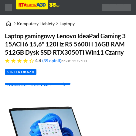
Komputery i tablety
Laptopy
Laptop gamingowy Lenovo IdeaPad Gaming 3
15ACH6 15,6" 120Hz R5 5600H 16GB RAM
512GB Dysk SSD RTX3050Ti Win11 Czarny
4.4 gwiazdek
4.4
39 opinii
nr kat. 1272500
STREFA OKAZJI
MCAFEE - 1 ZŁ ZA
PIERWSZY MIES.